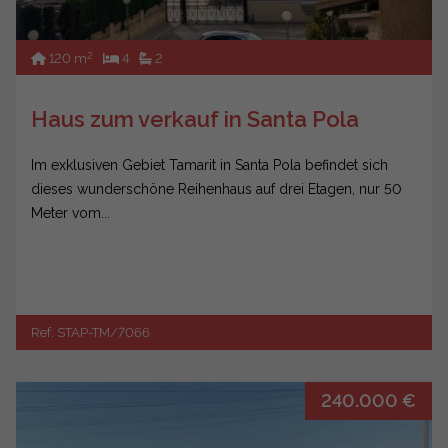
2
120 m
4
2
Haus zum verkauf in Santa Pola
Im exklusiven Gebiet Tamarit in Santa Pola befindet sich
dieses wunderschöne Reihenhaus auf drei Etagen, nur 50
Meter vom...
Ref. STAP-TM/7066
240.000 €