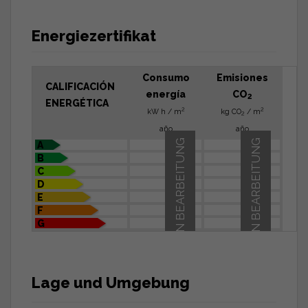
Energiezertifikat
Consumo
Emisiones
CALIFICACIÓN
energía
CO
2
ENERGÉTICA
2
2
kW h / m
kg CO
/ m
2
año
año
IN BEARBEITUNG
IN BEARBEITUNG
A
B
C
D
E
F
G
Lage und Umgebung