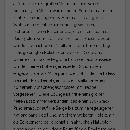
aufgrund seines großen Volumens und seiner
Aufteilung im Winter warm und im Sommer natürlich
kühl. Ein herausragendes Merkmal ist das große
Wohnzimmer mit seiner hohen, gewölbten,
mallorquinischen Balkendecke, die ein entspanntes
Raumgefühl vermittelt. Der Terrakotta-Fliesenboden
wurde hier nach dem Zufallsprinzip mit mehrfarbigen
handgefertigten Keksfliesen verziert. Dieser aus
Österreich importierte große Holzofen aus Gusseisen
wurde in einen hohen gemauerten Schornstein
eingebaut, der als Mittelpunkt dient. (Für den Fall, dass
Sie mehr Platz benötigen, ist die Installation eines
hölzernen Zwischengeschosses mit Treppe
vorgesehen.) Diese Lounge ist mit einem großen,
hellen Esszimmer verbunden, das einen 180-Grad-
Panoramablick auf die Berge bis zum nahegelegenen
Nationalpark bietet und mit einem weiteren Holzkamin
als Eckelement, der ebenfalls in ähnlichen Naturstein
eingelassen ist, der ideale Raum für die Bewirtung von