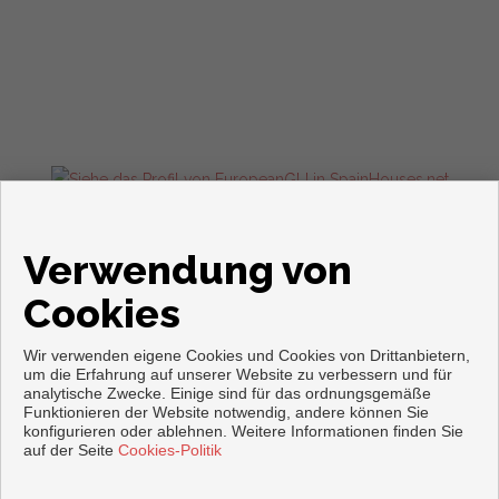
Wohnungen und häuser zum verkauf in Torrevieja
Verwendung von
Cookies
Wir verwenden eigene Cookies und Cookies von Drittanbietern,
um die Erfahrung auf unserer Website zu verbessern und für
analytische Zwecke. Einige sind für das ordnungsgemäße
Funktionieren der Website notwendig, andere können Sie
konfigurieren oder ablehnen. Weitere Informationen finden Sie
Copyright © 2026. Alle Rechte vorbehalten.
auf der Seite
Cookies-Politik
Aviso legal
|
datenschutzgesetz
|
Cookies policy
Vorbei sich entwickelt
Inmoenter