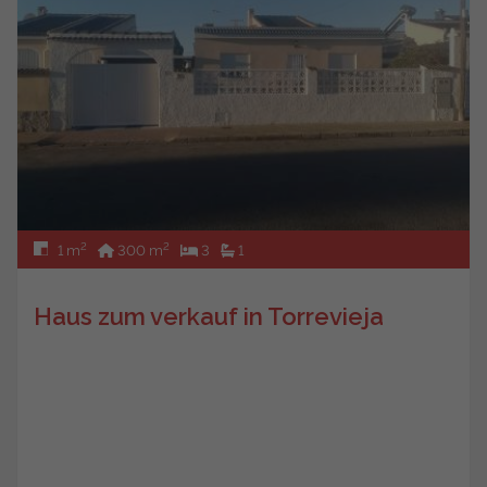
2
2
1 m
300 m
3
1
Haus zum verkauf in Torrevieja