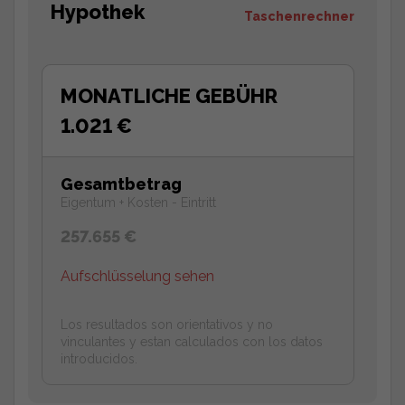
Hypothek
Taschenrechner
MONATLICHE GEBÜHR
1.021 €
Gesamtbetrag
Eigentum + Kosten - Eintritt
257.655 €
Aufschlüsselung sehen
Los resultados son orientativos y no
vinculantes y estan calculados con los datos
introducidos.