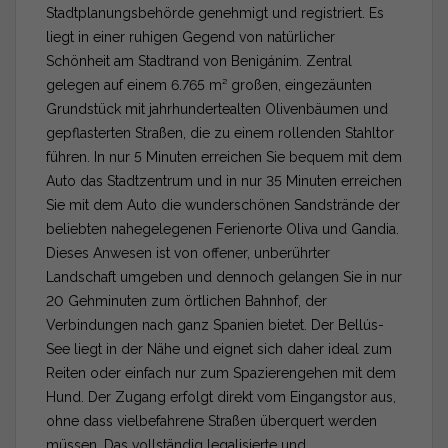
Stadtplanungsbehörde genehmigt und registriert. Es
liegt in einer ruhigen Gegend von natürlicher
Schönheit am Stadtrand von Benigánim. Zentral
gelegen auf einem 6.765 m² großen, eingezäunten
Grundstück mit jahrhundertealten Olivenbäumen und
gepflasterten Straßen, die zu einem rollenden Stahltor
führen. In nur 5 Minuten erreichen Sie bequem mit dem
Auto das Stadtzentrum und in nur 35 Minuten erreichen
Sie mit dem Auto die wunderschönen Sandstrände der
beliebten nahegelegenen Ferienorte Oliva und Gandia.
Dieses Anwesen ist von offener, unberührter
Landschaft umgeben und dennoch gelangen Sie in nur
20 Gehminuten zum örtlichen Bahnhof, der
Verbindungen nach ganz Spanien bietet. Der Bellús-
See liegt in der Nähe und eignet sich daher ideal zum
Reiten oder einfach nur zum Spazierengehen mit dem
Hund. Der Zugang erfolgt direkt vom Eingangstor aus,
ohne dass vielbefahrene Straßen überquert werden
müssen. Das vollständig legalisierte und