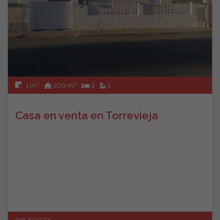
2
2
1 m
300 m
3
1
Casa en venta en Torrevieja