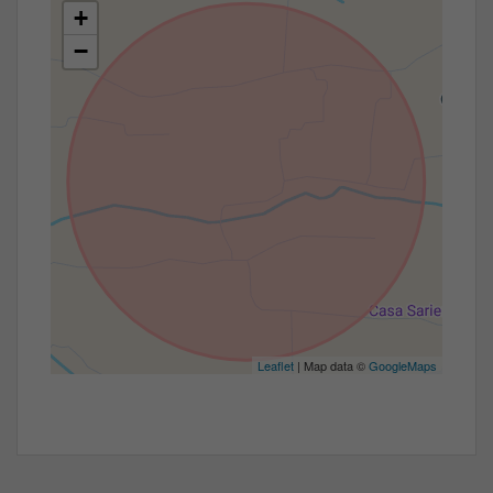
+
−
Leaflet
| Map data ©
GoogleMaps