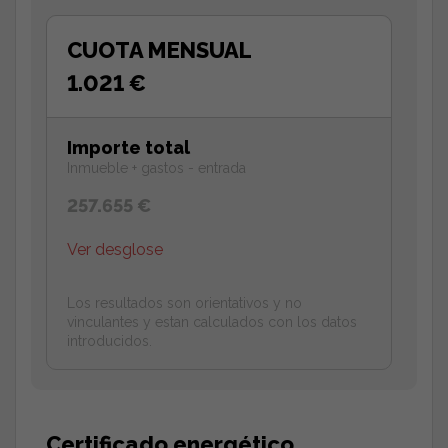
CUOTA MENSUAL
1.021 €
Importe total
Inmueble + gastos - entrada
257.655 €
Ver desglose
Los resultados son orientativos y no
vinculantes y estan calculados con los datos
introducidos.
Certificado energético