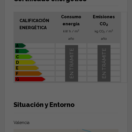
Consumo
Emisiones
CALIFICACIÓN
energía
CO
2
ENERGÉTICA
2
2
kW h / m
kg CO
/ m
2
año
año
A
EN TRÁMITE
EN TRÁMITE
B
C
D
E
F
G
Situación y Entorno
Valencia