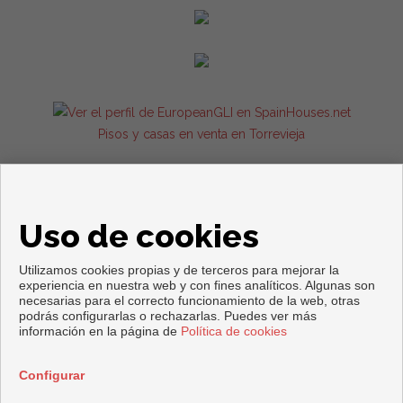
Pisos y casas en venta en Torrevieja
Uso de cookies
Utilizamos cookies propias y de terceros para mejorar la
experiencia en nuestra web y con fines analíticos. Algunas son
necesarias para el correcto funcionamiento de la web, otras
podrás configurarlas o rechazarlas. Puedes ver más
Copyright © 2026. Todos los derechos reservados.
información en la página de
Política de cookies
Aviso legal
|
Política de privacidad
|
Política de Cookies
Desarrollado por
Inmoenter
Configurar