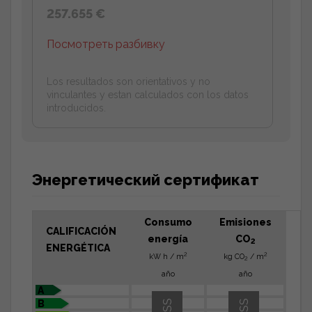
257.655 €
Посмотреть разбивку
Los resultados son orientativos y no
vinculantes y estan calculados con los datos
introducidos.
Энергетический сертификат
Consumo
Emisiones
CALIFICACIÓN
energía
CO
2
ENERGÉTICA
2
2
kW h / m
kg CO
/ m
2
año
año
A
B