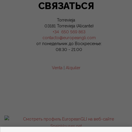
СВЯЗАТЬСЯ
Torrevieja
03181 Torrevieja (Alicante)
+34 650 569 863
contacto@europeangli.com
от понедельник до Воскресенье:
08:30 - 21:00
Venta
|
Alquiler