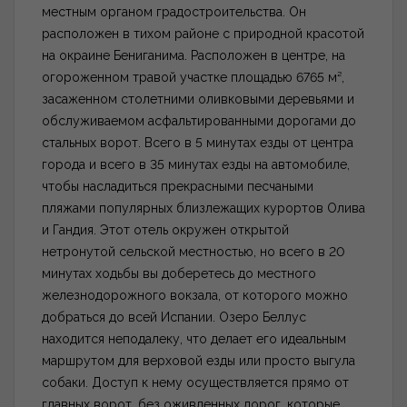
местным органом градостроительства. Он
расположен в тихом районе с природной красотой
на окраине Бениганима. Расположен в центре, на
огороженном травой участке площадью 6765 м²,
засаженном столетними оливковыми деревьями и
обслуживаемом асфальтированными дорогами до
стальных ворот. Всего в 5 минутах езды от центра
города и всего в 35 минутах езды на автомобиле,
чтобы насладиться прекрасными песчаными
пляжами популярных близлежащих курортов Олива
и Гандия. Этот отель окружен открытой
нетронутой сельской местностью, но всего в 20
минутах ходьбы вы доберетесь до местного
железнодорожного вокзала, от которого можно
добраться до всей Испании. Озеро Беллус
находится неподалеку, что делает его идеальным
маршрутом для верховой езды или просто выгула
собаки. Доступ к нему осуществляется прямо от
главных ворот, без оживленных дорог, которые