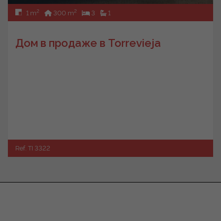
2
2
1 m
300 m
3
1
Дом в продаже в Torrevieja
Ref. TI 3322