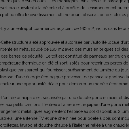
oramiques d’est en ouest. Les montagnes lointaines et le paysage agr
veilleux et invitent à la détente et à profiter de l'environnement pu
 pollué offre le divertissement ultime pour l'observation des étoiles p
Il y a un entrepôt commercial adjacent de 160 m2, inclus dans le pr
Cette structure a été approuvée et autorisée par l'autorité locale d
rpente en métal soudé de 160 m2 avec des murs en briques solides e
 des barres de sécurité ; Le toit est constitué de panneaux sandwich
température thermique en été et sont isolés pour retenir les pertes de
plastique transparent qui fournissent suffisamment de lumière du jour. L
dispose d'une énergie écologique provenant de panneaux photovoltaïqu
’acheteur une opportunité idéale pour démarrer un modèle économiqu
L'entrée principale est sécurisée par une double porte en acier et d
ès aux petits camions. L'entrée à l'arrière est équipée d'une porte m
rangement métalliques augmentent l'espace au sol disponible. 2 lum
ustriels, une antenne TV et une cheminée pour poêle à bois sont incl
c toilettes, lavabo et douche chaude à l'italienne reliée à une chaudiè