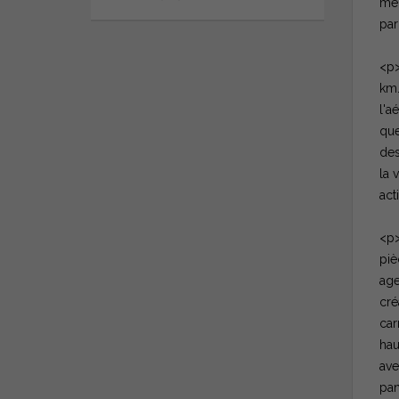
méd
par
<p>
km.
l'a
que
des
la 
act
<p>
piè
age
cré
car
hau
ave
pan