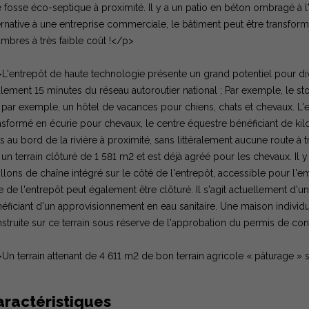
 fosse éco-septique à proximité. Il y a un patio en béton ombragé à l
ernative à une entreprise commerciale, le bâtiment peut être transfor
mbres à très faible coût !</p>
L'entrepôt de haute technologie présente un grand potentiel pour div
lement 15 minutes du réseau autoroutier national ; Par exemple, le st
 par exemple, un hôtel de vacances pour chiens, chats et chevaux. L'e
nsformé en écurie pour chevaux, le centre équestre bénéficiant de ki
ts au bord de la rivière à proximité, sans littéralement aucune route à 
 un terrain clôturé de 1 581 m2 et est déjà agréé pour les chevaux. Il 
llons de chaîne intégré sur le côté de l'entrepôt, accessible pour l'en
e de l'entrepôt peut également être clôturé. Il s'agit actuellement d'u
éficiant d'un approvisionnement en eau sanitaire. Une maison individ
struite sur ce terrain sous réserve de l'approbation du permis de con
Un terrain attenant de 4 611 m2 de bon terrain agricole « pâturage » 
aractéristiques