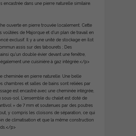
encastrée dans une pierre naturelle similaire.
rche ouverte en pierre trouvée localement. Cette
 voûtées de Majorque et d'un plan de travail en
é exclusif. Il y a une unité de stockage en îlot
commun assis sur des tabourets ; Des
ainsi qu'un double évier devant une fenêtre,
également une cuisinière à gaz intégrée.</p>
 cheminée en pierre naturelle. Une belle
 chambres et salles de bains sont reliées par
passage est encastré avec une cheminée intégrée,
u sous-sol. L'ensemble du chalet est doté de
 « antivol » de 7 mm et soutenues par des poutres
tout, y compris les cloisons de séparation, ce qui
esoin de climatisation et que la même construction
ids.</p>