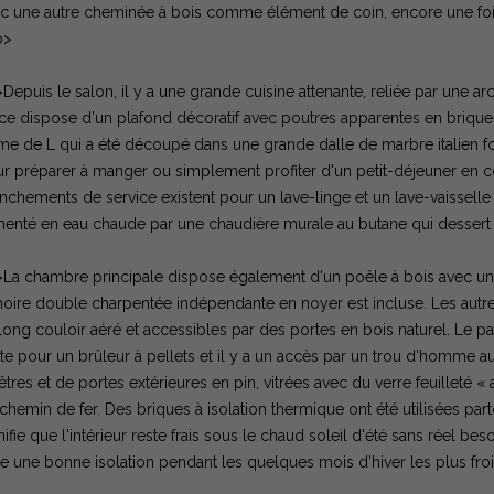
c une autre cheminée à bois comme élément de coin, encore une fois 
p>
Depuis le salon, il y a une grande cuisine attenante, reliée par une a
ce dispose d'un plafond décoratif avec poutres apparentes en briques
me de L qui a été découpé dans une grande dalle de marbre italien fonc
r préparer à manger ou simplement profiter d'un petit-déjeuner en 
nchements de service existent pour un lave-linge et un lave-vaisselle 
menté en eau chaude par une chaudière murale au butane qui dessert 
La chambre principale dispose également d'un poêle à bois avec une
oire double charpentée indépendante en noyer est incluse. Les autres
long couloir aéré et accessibles par des portes en bois naturel. Le 
te pour un brûleur à pellets et il y a un accès par un trou d'homme a
êtres et de portes extérieures en pin, vitrées avec du verre feuilleté
chemin de fer. Des briques à isolation thermique ont été utilisées par
nifie que l'intérieur reste frais sous le chaud soleil d'été sans réel b
re une bonne isolation pendant les quelques mois d'hiver les plus fro