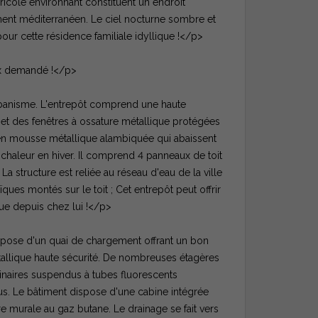
icole environnant constituent un endroit
rement méditerranéen. Le ciel nocturne sombre et
our cette résidence familiale idyllique !</p>
ix demandé !</p>
'urbanisme. L'entrepôt comprend une haute
t des fenêtres à ossature métallique protégées
 en mousse métallique alambiquée qui abaissent
 chaleur en hiver. Il comprend 4 panneaux de toit
a structure est reliée au réseau d'eau de la ville
es montés sur le toit ; Cet entrepôt peut offrir
e depuis chez lui !</p>
ispose d'un quai de chargement offrant un bon
étallique haute sécurité. De nombreuses étagères
inaires suspendus à tubes fluorescents
us. Le bâtiment dispose d'une cabine intégrée
re murale au gaz butane. Le drainage se fait vers