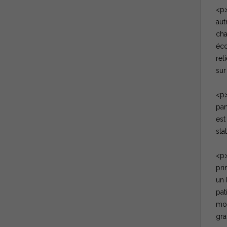
<p>
aut
cha
éco
rel
sur
<p>
pan
est
sta
<p>
pri
un 
pat
mon
gra