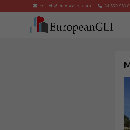
contacto@europeangli.com
+34 650 569 8
M