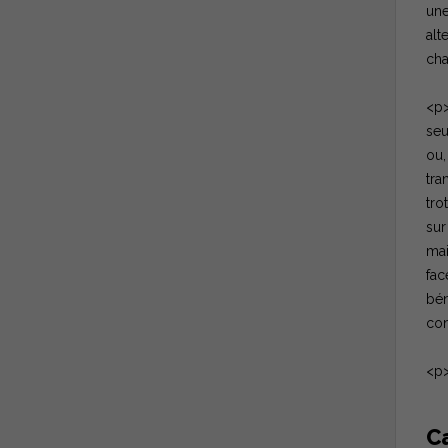
une
alt
cha
<p>
seu
ou,
tra
tro
sur
mai
fac
bén
con
<p>
C