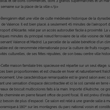
ical et de bons commerces, dont 3 grands supermarchés et un march
 semaine sur la place de la ville.</p>
Benigánim était une ville de culte médiévale historique de la dynastie
 de Valence. Il est bien placé, à seulement 45 minutes de l'aéroport
éroport d'Alicante, relié par un accès autoroutier facile à proximité. La
lques minutes du principal nœud ferroviaire de la ville voisine de Xátiv
servant Valence et Madrid. La parcelle de la vallée bénéficie d'un cl
vallée est de renommée internationale pour la culture de fruits rouges
ivités culturelles, de ses fêtes réputées, de son beau centre ville his
Cette maison familiale très spacieuse est répartie sur un seul étage, 
ces bien proportionnées et est chaude en hiver et naturellement fraî
ncement. Une caractéristique remarquable est le grand salon avec s
ant une sensation d'espace décontractée et ici le sol carrelé en terre
reaux de biscuit multicolores faits à la main. Importé d'Autriche, ce g
te cheminée en pierre faisant office de point focal. (Il est prévu d'ins
z besoin de plus d'espace). Ce salon est relié à une grande salle à 
oramique à 180º sur les montagnes du parc national voisin et constitu