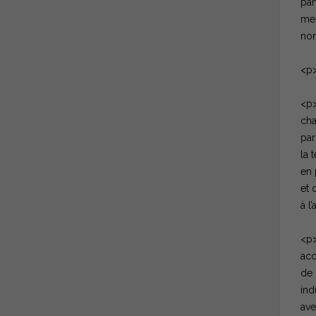
pan
mer
non
<p>
<p>
cha
par
la 
en 
et 
à l
<p>
acc
de 
ind
ave