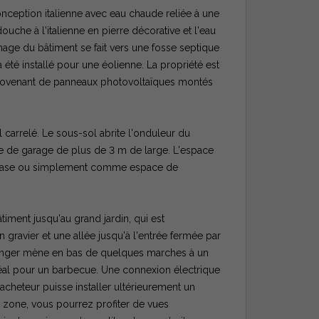
onception italienne avec eau chaude reliée à une
che à l'italienne en pierre décorative et l'eau
age du bâtiment se fait vers une fosse septique
été installé pour une éolienne. La propriété est
 provenant de panneaux photovoltaïques montés
carrelé. Le sous-sol abrite l'onduleur du
rte de garage de plus de 3 m de large. L'espace
 gymnase ou simplement comme espace de
timent jusqu'au grand jardin, qui est
ravier et une allée jusqu'à l'entrée fermée par
à manger mène en bas de quelques marches à un
déal pour un barbecue. Une connexion électrique
cheteur puisse installer ultérieurement un
 zone, vous pourrez profiter de vues