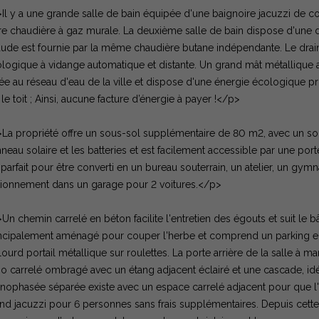
Il y a une grande salle de bain équipée d'une baignoire jacuzzi de c
re chaudière à gaz murale. La deuxième salle de bain dispose d'une dou
ude est fournie par la même chaudière butane indépendante. Le drain
logique à vidange automatique et distante. Un grand mât métallique a 
iée au réseau d'eau de la ville et dispose d'une énergie écologique
 le toit ; Ainsi, aucune facture d’énergie à payer !</p>
La propriété offre un sous-sol supplémentaire de 80 m2, avec un sol 
neau solaire et les batteries et est facilement accessible par une po
 parfait pour être converti en un bureau souterrain, un atelier, un
tionnement dans un garage pour 2 voitures.</p>
Un chemin carrelé en béton facilite l'entretien des égouts et suit le bâ
ncipalement aménagé pour couper l'herbe et comprend un parking en g
lourd portail métallique sur roulettes. La porte arrière de la salle 
io carrelé ombragé avec un étang adjacent éclairé et une cascade, i
ophasée séparée existe avec un espace carrelé adjacent pour que l'a
nd jacuzzi pour 6 personnes sans frais supplémentaires. Depuis cette