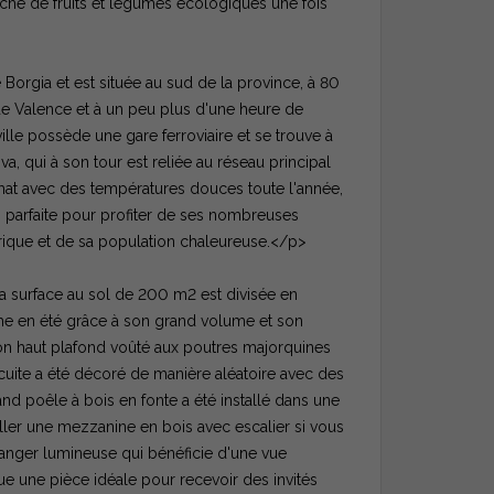
é de fruits et légumes écologiques une fois
 Borgia et est située au sud de la province, à 80
 de Valence et à un peu plus d'une heure de
 ville possède une gare ferroviaire et se trouve à
a, qui à son tour est reliée au réseau principal
imat avec des températures douces toute l'année,
, parfaite pour profiter de ses nombreuses
torique et de sa population chaleureuse.</p>
sa surface au sol de 200 m2 est divisée en
che en été grâce à son grand volume et son
on haut plafond voûté aux poutres majorquines
 cuite a été décoré de manière aléatoire avec des
rand poêle à bois en fonte a été installé dans une
taller une mezzanine en bois avec escalier si vous
manger lumineuse qui bénéficie d'une vue
e une pièce idéale pour recevoir des invités