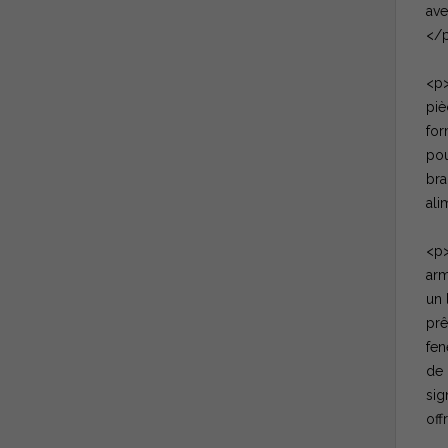
ave
</
<p>
piè
for
pou
bra
ali
<p>
arm
un 
prê
fen
de 
sig
off