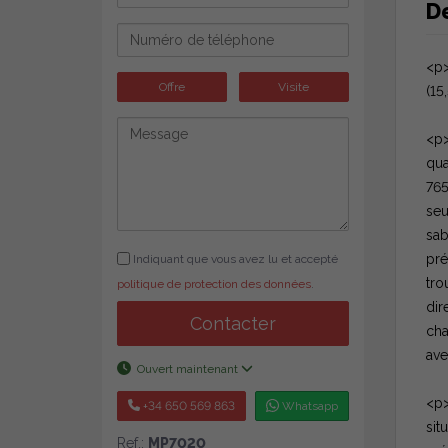
D
<p>
Offre
Visite
(15
<p>
qua
765
seu
sab
pré
Indiquant que vous avez lu et accepté
tro
politique de protection des données
.
dir
Contacter
cha
ave
Ouvert maintenant
<p>
+34 650 569 863
Whatsapp
sit
Ref.:
MP7020