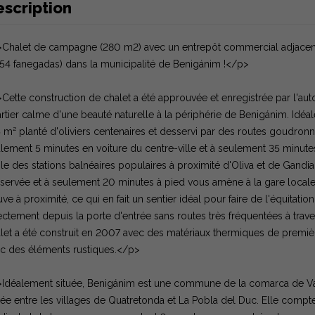
escription
Chalet de campagne (280 m2) avec un entrepôt commercial adjacent (
,54 fanegadas) dans la municipalité de Benigánim !</p>
Cette construction de chalet a été approuvée et enregistrée par l'autor
rtier calme d'une beauté naturelle à la périphérie de Benigánim. Idéal
 m² planté d'oliviers centenaires et desservi par des routes goudronné
lement 5 minutes en voiture du centre-ville et à seulement 35 minutes
le des stations balnéaires populaires à proximité d'Oliva et de Gand
servée et à seulement 20 minutes à pied vous amène à la gare locale q
uve à proximité, ce qui en fait un sentier idéal pour faire de l'équita
ectement depuis la porte d'entrée sans routes très fréquentées à trave
let a été construit en 2007 avec des matériaux thermiques de premiè
c des éléments rustiques.</p>
Idéalement située, Benigánim est une commune de la comarca de Va
uée entre les villages de Quatretonda et La Pobla del Duc. Elle compt