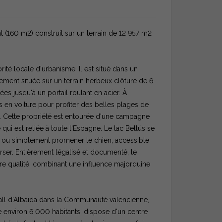
160 m2) construit sur un terrain de 12 957 m2
ité locale d'urbanisme. Il est situé dans un
ement située sur un terrain herbeux clôturé de 6
es jusqu'à un portail roulant en acier. À
 en voiture pour profiter des belles plages de
ia. Cette propriété est entourée d'une campagne
ui est reliée à toute l'Espagne. Le lac Bellús se
tion ou simplement promener le chien, accessible
rser. Entièrement légalisé et documenté, le
re qualité, combinant une influence majorquine
ll d'Albaida dans la Communauté valencienne,
e environ 6 000 habitants, dispose d'un centre