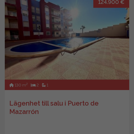
124.900 €
2
130 m
2
1
Lägenhet till salu i Puerto de
Mazarrón