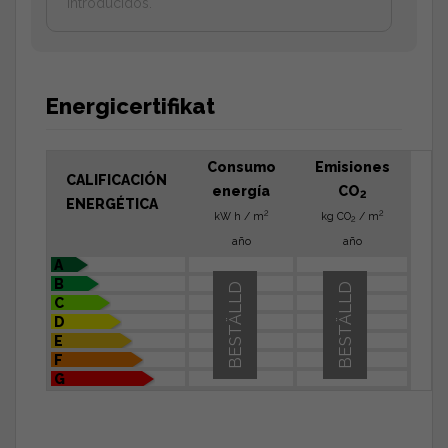
introducidos.
Energicertifikat
Consumo
Emisiones
CALIFICACIÓN
energía
CO
2
ENERGÉTICA
2
2
kW h / m
kg CO
/ m
2
año
año
A
B
BESTÄLLD
BESTÄLLD
C
D
E
F
G