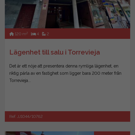
2
120 m
4
2
Lägenhet till salu i Torrevieja
Det är ett nöje att presentera denna rymliga lägenhet, en
riktig pärla av en fastighet som ligger bara 200 meter från
Torrevieja...
Ref. JJ1044/10762