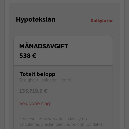
Hypotekslån
Kalkylator
MÅNADSAVGIFT
538 €
Totalt belopp
Fastighet + kostnader - entré
135.719,9 €
Se uppdelning
Los resultados son orientativos y no
vinculantes y estan calculados con los datos