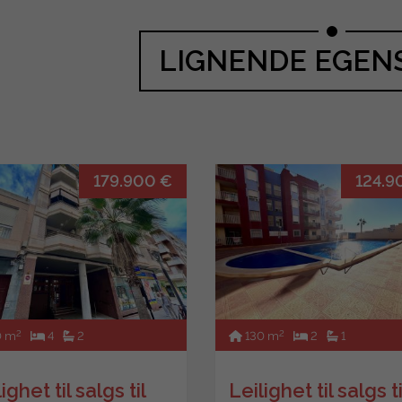
LIGNENDE EGEN
179.900 €
124.9
2
2
0 m
4
2
130 m
2
1
ighet til salgs til
Leilighet til salgs ti