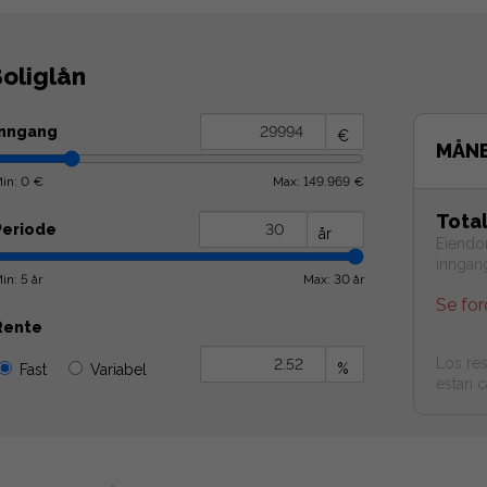
oliglån
Inngang
€
MÅNE
in: 0 €
Max: 149.969 €
Tota
Periode
år
Eiendom
inngan
in: 5 år
Max: 30 år
Se for
Rente
Los res
%
Fast
Variabel
estan c