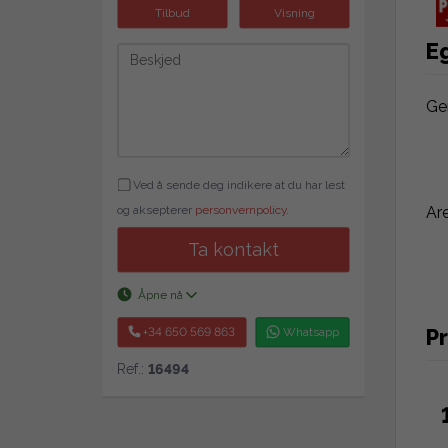
Tilbud
Visning
E
Ge
Ved å sende deg indikere at du har lest
Ar
og aksepterer
personvernpolicy
.
Ta kontakt
Åpne nå
Pr
+34 650 569 863
Whatsapp
Ref.:
16494