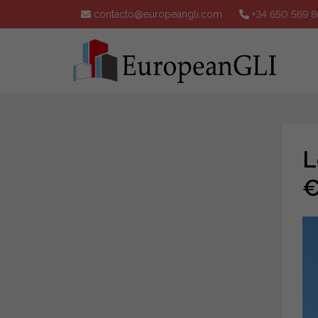
contacto@europeangli.com
+34 650 569 8
L