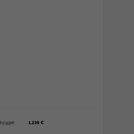
bygget:
1.239 €