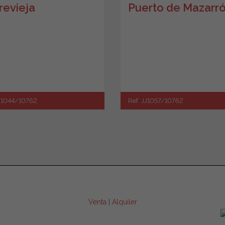
revieja
Puerto de Mazarr
JJ1044/10762
Ref. JJ1057/10762
Venta
|
Alquiler