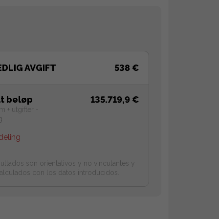
DLIG AVGIFT
538 €
lt beløp
135.719,9 €
 + utgifter -
g
deling
ultados son orientativos y no vinculantes y
alculados con los datos introducidos.