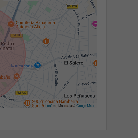
Leaflet
| Map data ©
GoogleMaps