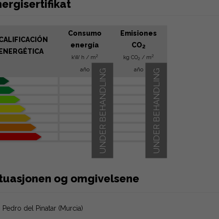
ergisertifikat
Consumo
Emisiones
CALIFICACIÓN
energía
CO
2
ENERGÉTICA
2
2
kW h / m
kg CO
/ m
2
año
año
UNDER BEHANDLING
UNDER BEHANDLING
ituasjonen og omgivelsene
 Pedro del Pinatar (Murcia)