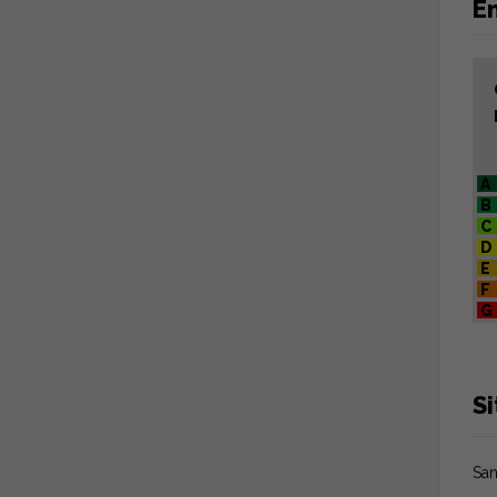
En
A
B
C
D
E
F
G
S
San