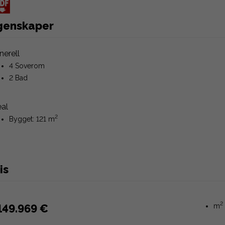
genskaper
nerell
4 Soverom
2 Bad
eal
2
Bygget: 121 m
is
2
149.969 €
m