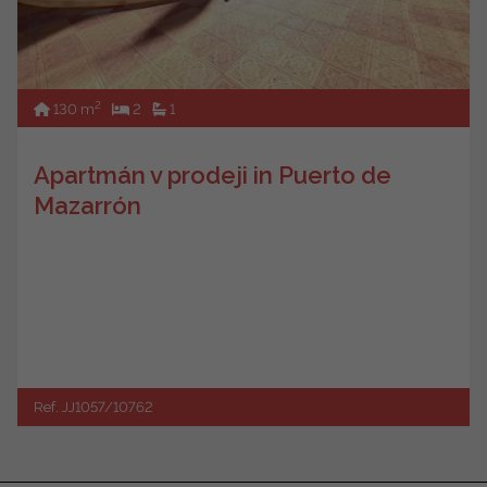
2
130 m
2
1
Apartmán v prodeji in Puerto de
Mazarrón
Ref. JJ1057/10762