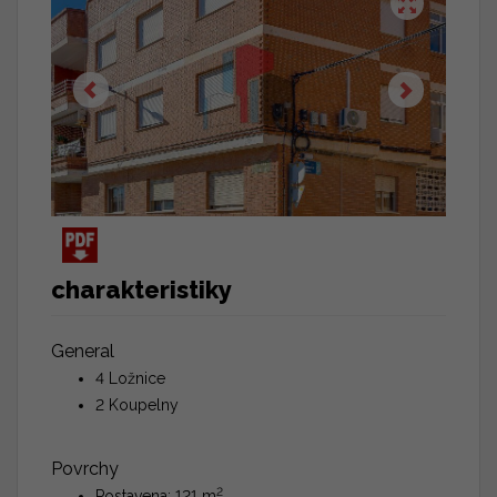
charakteristiky
General
4 Ložnice
2 Koupelny
Povrchy
2
Postavena: 121 m