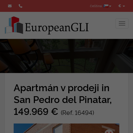
čeština
€
Toggl
Apartmán v prodeji in
San Pedro del Pinatar,
149.969 €
(Ref. 16494)