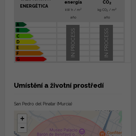
energía
CO
2
ENERGÉTICA
2
2
kW h / m
kg CO
/ m
2
año
año
A
B
IN PROCESS
IN PROCESS
C
D
E
F
G
Umístění a životní prostředí
San Pedro del Pinatar (Murcia)
+
−