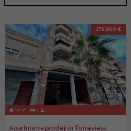
179.900 €
2
120 m
4
2
Apartmán v prodeji in Torrevieja