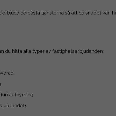
att erbjuda de bästa tjänsterna så att du snabbt kan 
an du hitta alla typer av fastighetserbjudanden:
noverad
g
 turistuthyrning
s på landet)