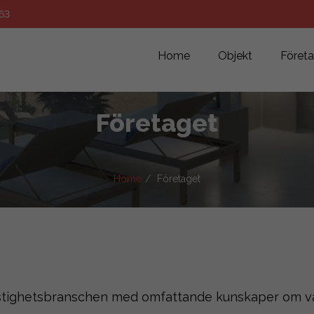
63
Home
Objekt
Föret
Företaget
Home
Företaget
astighetsbranschen med omfattande kunskaper om vå