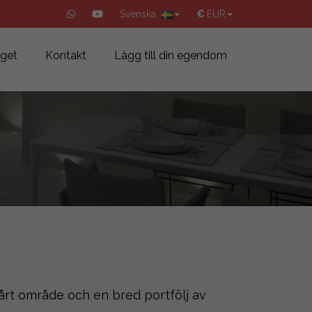
Svenska
€
EUR
aget
Kontakt
Lägg till din egendom
rt område och en bred portfölj av