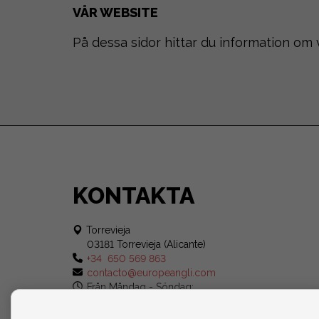
VÅR WEBSITE
På dessa sidor hittar du information om 
KONTAKTA
Torrevieja
03181 Torrevieja (Alicante)
+34 650 569 863
contacto@europeangli.com
Från Måndag - Söndag:
08:30 - 21:00