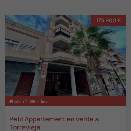
179.900 €
2
120 m
4
2
Petit Appartement en vente à
Torrevieja