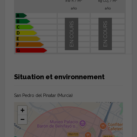
kW h / m
kg CO
/ m
2
año
año
A
B
EN COURS
EN COURS
C
D
E
F
G
Situation et environnement
San Pedro del Pinatar (Murcia)
+
−