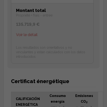
Montant total
Propriété + frais - entrée
135.719,9 €
Voir le détail
Los resultados son orientativos y no
vinculantes y estan calculados con los datos
introducidos.
Certificat énergétique
Consumo
Emisiones
CALIFICACIÓN
energía
CO
2
ENERGÉTICA
2
2