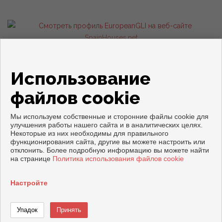
Квартиры и дома на продажу в Торревьеха
Использование
файлов cookie
Мы используем собственные и сторонние файлы cookie для
улучшения работы нашего сайта и в аналитических целях.
Некоторые из них необходимы для правильного
Copyright © 2026. все права защищены.
функционирования сайта, другие вы можете настроить или
отклонить. Более подробную информацию вы можете найти
Официальное уведомление
|
политику конфиденциальности
|
на странице
Политика использования файлов cookie
Cookies policy
Разработка
Inmoenter
Настройте
называть
Связаться