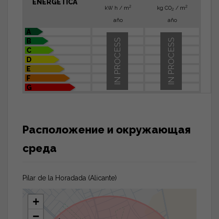
ENERGÉTICA
2
2
kW h / m
kg CO
/ m
2
año
año
A
B
IN PROCESS
IN PROCESS
C
D
E
F
G
Расположение и окружающая
среда
Pilar de la Horadada (Alicante)
+
−