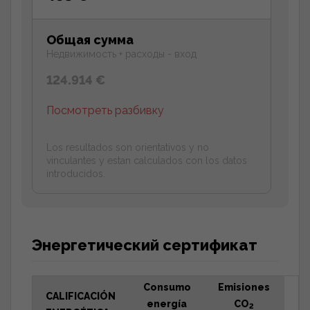
Общая сумма
Недвижимость + расходы - вход
124.914 €
Посмотреть разбивку
Los resultados son orientativos y no
vinculantes y estan calculados con los datos
introducidos.
Энергетический сертификат
Consumo
Emisiones
CALIFICACIÓN
energía
CO
2