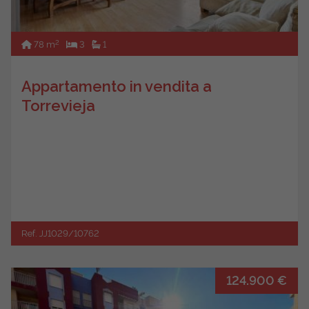
2
78 m
3
1
Appartamento in vendita a
Torrevieja
Ref. JJ1029/10762
124.900 €