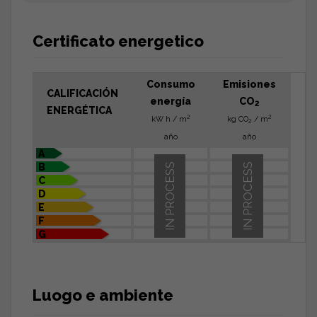
Certificato energetico
Consumo
Emisiones
CALIFICACIÓN
energía
CO
2
ENERGÉTICA
2
2
kW h / m
kg CO
/ m
2
año
año
A
B
IN PROCESS
IN PROCESS
C
D
E
F
G
Luogo e ambiente