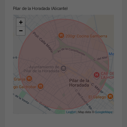
Pilar de la Horadada (Alicante)
+
−
Leaflet
| Map data ©
GoogleMaps