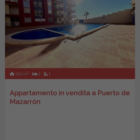
2
130 m
2
1
Appartamento in vendita a Puerto de
Mazarrón