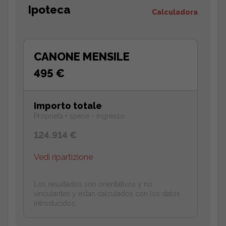
Ipoteca
Calculadora
CANONE MENSILE
495 €
Importo totale
Proprietà + spese - ingresso
124.914 €
Vedi ripartizione
Los resultados son orientativos y no
vinculantes y estan calculados con los datos
introducidos.