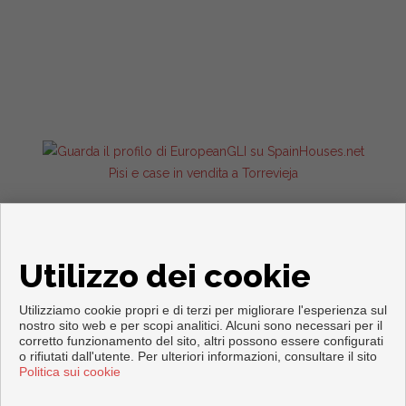
Pisi e case in vendita a Torrevieja
Utilizzo dei cookie
Utilizziamo cookie propri e di terzi per migliorare l'esperienza sul
nostro sito web e per scopi analitici. Alcuni sono necessari per il
corretto funzionamento del sito, altri possono essere configurati
o rifiutati dall'utente. Per ulteriori informazioni, consultare il sito
Copyright © 2026. Tutte le diritti riservate.
Politica sui cookie
Info legali
|
Protezione dei dati politica
|
Cookies policy
Sviluppato vicino
Inmoenter