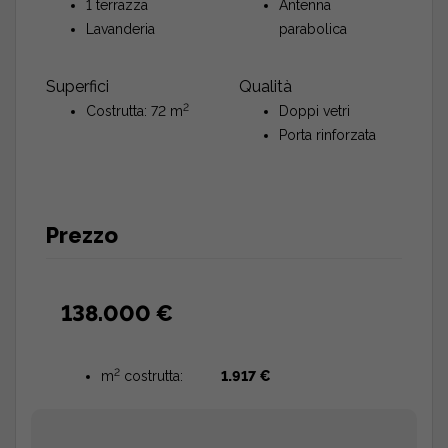
1 terrazza
Antenna
Lavanderia
parabolica
Superfici
Qualità
2
Costrutta: 72 m
Doppi vetri
Porta rinforzata
Prezzo
138.000 €
2
m
costrutta:
1.917 €