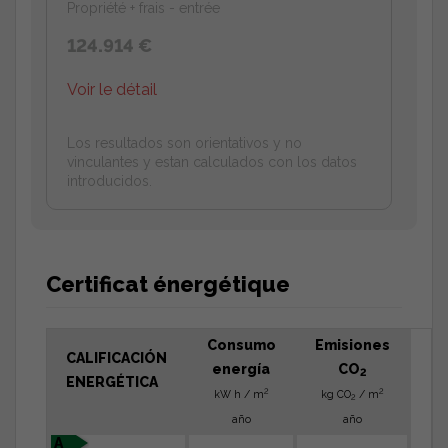
Propriété + frais - entrée
124.914 €
Voir le détail
Los resultados son orientativos y no
vinculantes y estan calculados con los datos
introducidos.
Certificat énergétique
Consumo
Emisiones
CALIFICACIÓN
energía
CO
2
ENERGÉTICA
2
2
kW h / m
kg CO
/ m
2
año
año
A