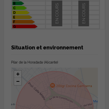
B
EN COURS
EN COURS
C
D
E
F
G
Situation et environnement
Pilar de la Horadada (Alicante)
+
−