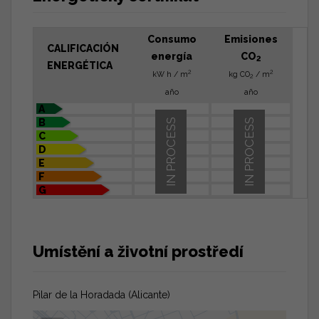
Consumo
Emisiones
CALIFICACIÓN
energía
CO
2
ENERGÉTICA
2
2
kW h / m
kg CO
/ m
2
año
año
A
B
IN PROCESS
IN PROCESS
C
D
E
F
G
Umístění a životní prostředí
Pilar de la Horadada (Alicante)