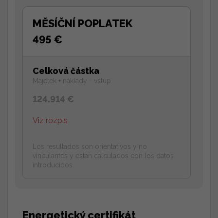
MĚSÍČNÍ POPLATEK
495 €
Celková částka
Majetek + náklady - vstup
124.914 €
Viz rozpis
Los resultados son orientativos y no
vinculantes y estan calculados con los datos
introducidos.
Energetický certifikát