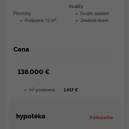
Kvality
Povrchy
Dvojité zasklení
2
Postavena: 72 m
Zesílené dveře
Cena
138.000 €
2
m
postavena:
1.917 €
hypotéka
Kalkulačka