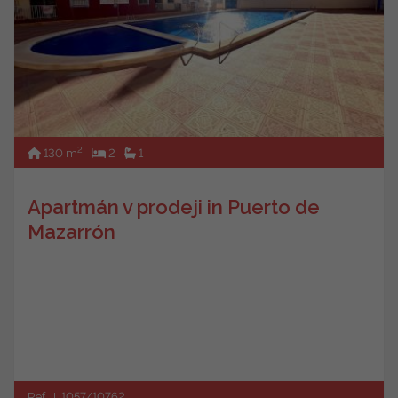
2
130 m
2
1
Apartmán v prodeji in Puerto de
Mazarrón
Ref. JJ1057/10762