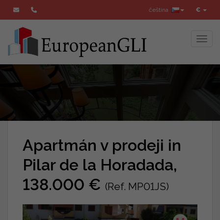
čeština
€
Toggl
Apartmán v prodeji in
Pilar de la Horadada,
138.000 €
(Ref. MP01JS)