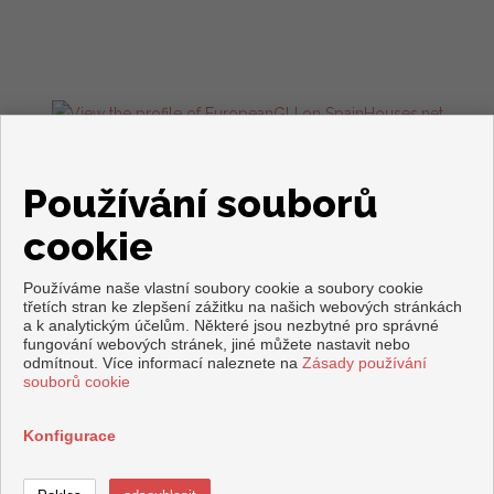
Flats and houses for sale in Torrevieja
Používání souborů
cookie
Používáme naše vlastní soubory cookie a soubory cookie
třetích stran ke zlepšení zážitku na našich webových stránkách
a k analytickým účelům. Některé jsou nezbytné pro správné
fungování webových stránek, jiné můžete nastavit nebo
odmítnout. Více informací naleznete na
Zásady používání
Copyright © 2026. Všechna práva vyhrazena.
souborů cookie
Právní upozornění
|
Ochrana osobních údajů
|
Cookies policy
zpracováno
Inmoenter
Konfigurace