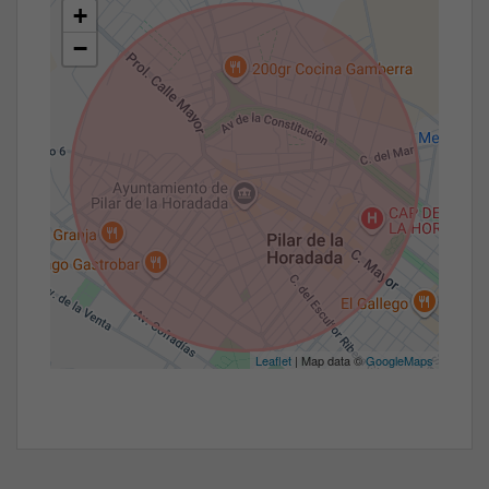
+
−
Leaflet
| Map data ©
GoogleMaps