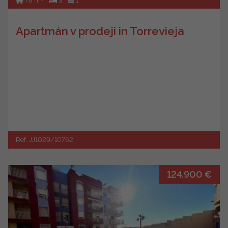
78 m
3
1
Apartmán v prodeji in Torrevieja
Ref. JJ1029/10762
124.900 €