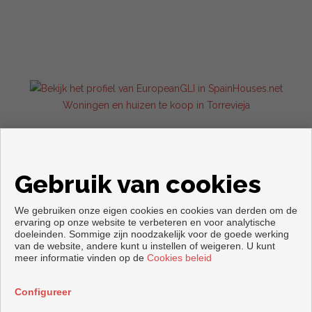
Woningen en huizen te koop in Torrevieja
Gebruik van cookies
We gebruiken onze eigen cookies en cookies van derden om de
ervaring op onze website te verbeteren en voor analytische
doeleinden. Sommige zijn noodzakelijk voor de goede werking
van de website, andere kunt u instellen of weigeren. U kunt
Copyright © 2026. alle rechten voorbehouden.
meer informatie vinden op de
Cookies beleid
Voorwaarden en privacybeleid
|
Privacybeleid
|
Cookies policy
Ontwikkeld door
Inmoenter
Configureer