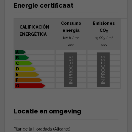
Energie certificaat
Consumo
Emisiones
CALIFICACIÓN
energía
CO
2
ENERGÉTICA
2
2
kW h / m
kg CO
/ m
2
año
año
A
B
IN PROCESS
IN PROCESS
C
D
E
F
G
Locatie en omgeving
Pilar de la Horadada (Alicante)