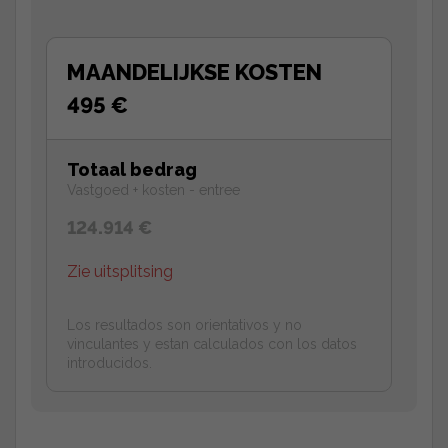
MAANDELIJKSE KOSTEN
495 €
Totaal bedrag
Vastgoed + kosten - entree
124.914 €
Zie uitsplitsing
Los resultados son orientativos y no
vinculantes y estan calculados con los datos
introducidos.