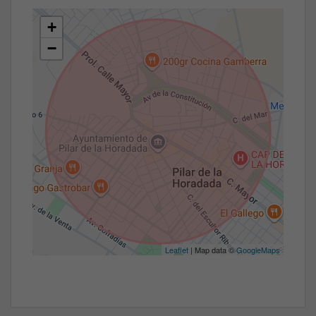
+
−
Leaflet
| Map data ©
GoogleMaps