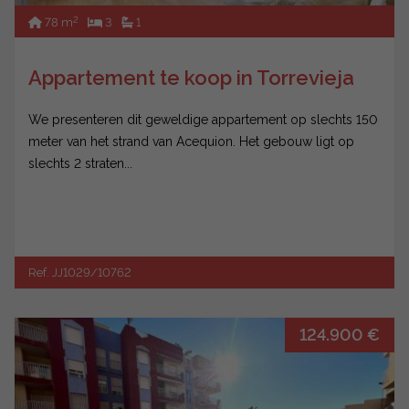
2
78 m
3
1
Appartement te koop in Torrevieja
We presenteren dit geweldige appartement op slechts 150
meter van het strand van Acequion. Het gebouw ligt op
slechts 2 straten...
Ref. JJ1029/10762
124.900 €