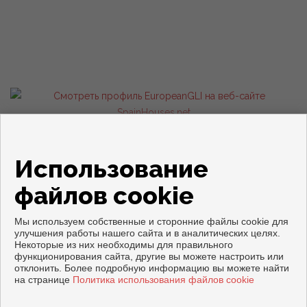
Квартиры и дома на продажу в Торревьеха
Использование
файлов cookie
Мы используем собственные и сторонние файлы cookie для
улучшения работы нашего сайта и в аналитических целях.
Некоторые из них необходимы для правильного
Copyright © 2026. все права защищены.
функционирования сайта, другие вы можете настроить или
отклонить. Более подробную информацию вы можете найти
Официальное уведомление
|
политику конфиденциальности
|
на странице
Политика использования файлов cookie
Cookies policy
Разработка
Inmoenter