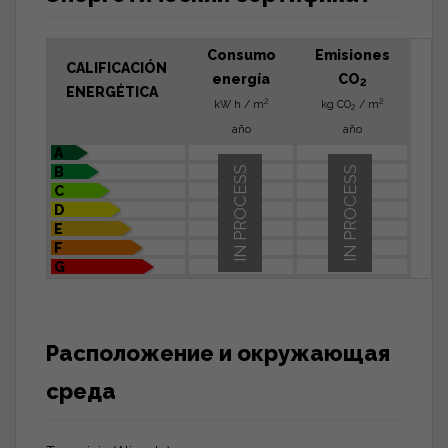
Consumo
Emisiones
CALIFICACIÓN
energía
CO
2
ENERGÉTICA
2
2
kW h / m
kg CO
/ m
2
año
año
A
B
IN PROCESS
IN PROCESS
C
D
E
F
G
Расположение и окружающая
среда