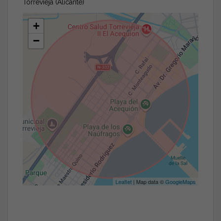
Torrevieja (Alicante)
+
−
Leaflet
| Map data ©
GoogleMaps