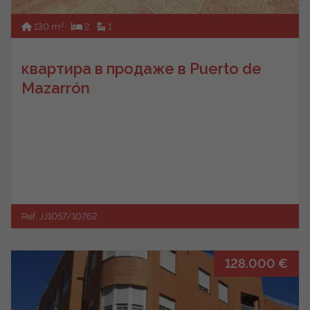
2
130 m
2
1
квартира в продаже в Puerto de
Mazarrón
Ref. JJ1057/10762
128.000 €