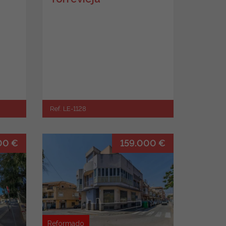
Ref. LE-1128
00 €
159.000 €
Reformado