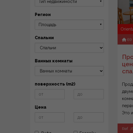
Тип недвижимости
▼
Регион
Площадь
▼
Orient
Спальни
69
Про
Ванных комнаты
цен
спал
поверхность (m2)
Прод
двумя
комн
перв
Цена
Это и
пост
отдых.
Ref. J