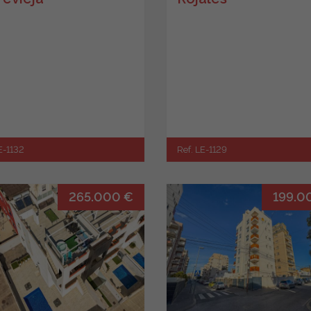
E-1132
Ref. LE-1129
265.000 €
199.0