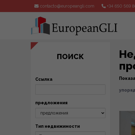
contacto@europeangli.com
+34 650 569 8
Не
ПОИСК
пр
Показ
Ссылка
упоряд
предложения
Тип недвижимости