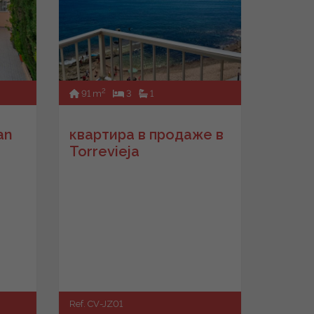
2
91 m
3
1
an
квартира в продаже в
Torrevieja
Ref. CV-JZ01