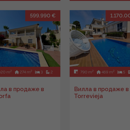
599.990 €
1.170.0
2
2
2
2
020 m
274 m
3
2
790 m
469 m
5
ла в продаже в
Вилла в продаже в
orfa
Torrevieja