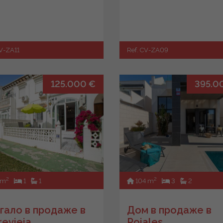
CV-ZA11
Ref. CV-ZA09
125.000 €
395.0
2
2
 m
1
1
104 m
3
2
гало в продаже в
Дом в продаже в
revieja
Rojales