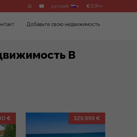
русский
€
EUR
онтакт
Добавьте свою недвижимость
движимость В
00 €
329.999 €