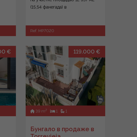
(15,54 фанегада) в
муниципалитете Бениганим!</p>
<p>Эт...
Ref. MP7020
00 €
119.000 €
2
39 m
1
1
Бунгало в продаже в
Torrevieja