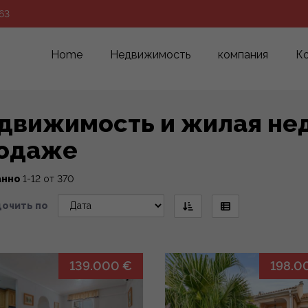
63
Home
Недвижимость
компания
К
движимость и жилая не
одаже
анно
1-12 от 370
очить по
139.000 €
198.0