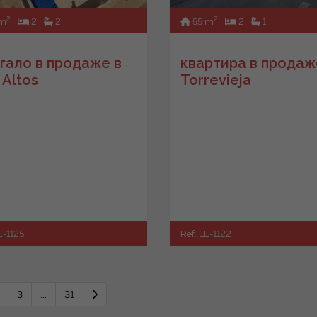
2
2
 m
2
2
55 m
2
1
гало в продаже в
квартира в продаж
 Altos
Torrevieja
E-1125
Ref. LE-1122
3
...
31