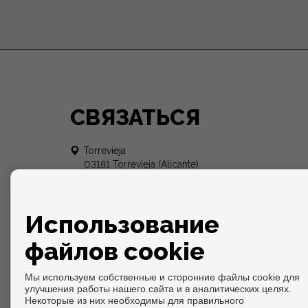
СВЯЗАТЬСЯ
Torrevieja
03181 Torrevieja (Alicante)
+34 650 569 863
contacto@europeangli.com
от понедельник до Воскресенье:
Использование
08:30 - 21:00
файлов cookie
Мы используем собственные и сторонние файлы cookie для
улучшения работы нашего сайта и в аналитических целях.
Некоторые из них необходимы для правильного