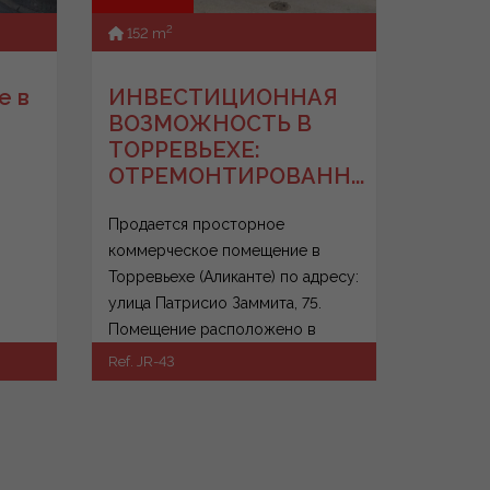
2
152 m
е в
ИНВЕСТИЦИОННАЯ
ВОЗМОЖНОСТЬ В
ТОРРЕВЬЕХЕ:
ОТРЕМОНТИРОВАНН...
Продается просторное
коммерческое помещение в
Торревьехе (Аликанте) по адресу:
улица Патрисио Заммита, 75.
Помещение расположено в
полуцентральной части города,
Ref. JR-43
всего в 1...