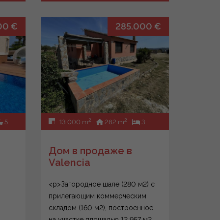
00 €
285.000 €
2
2
5
13.000 m
282 m
3
2
Дом в продаже в
Valencia
<p>Загородное шале (280 м2) с
прилегающим коммерческим
складом (160 м2), построенное
на участке площадью 12 957 м2