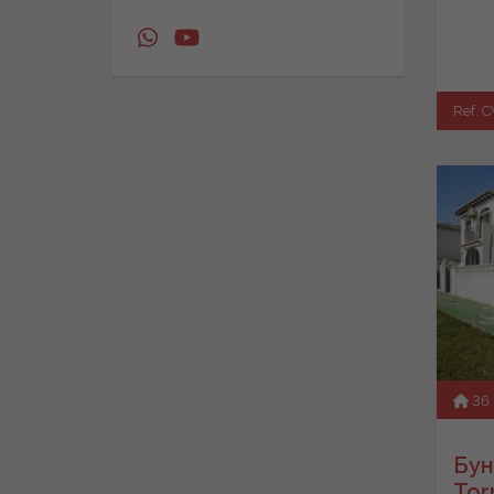
Ref. 
36
Бун
Tor