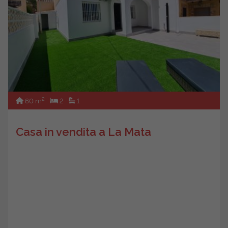
2
60 m
2
1
Casa in vendita a La Mata