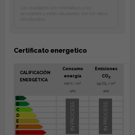
Los resultados son orientativos y no
vinculantes y estan calculados con los datos
introducidos.
Certificato energetico
Consumo
Emisiones
CALIFICACIÓN
energía
CO
2
ENERGÉTICA
2
2
kW h / m
kg CO
/ m
2
año
año
A
B
IN PROCESS
IN PROCESS
C
D
E
F
G