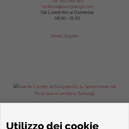
+34 650 569 863
contacto@europeangli.com
Dal Lunedi fino al Domenica:
08:30 - 21:00
Venta
|
Alquiler
Pisi e case in vendita a Torrevieja
Utilizzo dei cookie