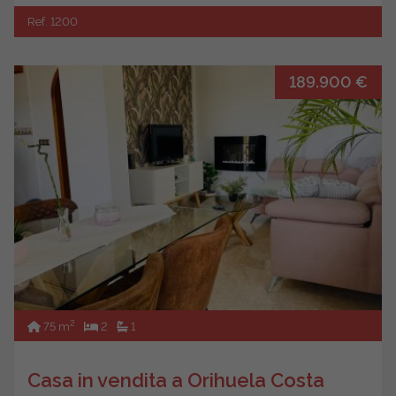
Ref. 1200
189.900 €
2
75 m
2
1
Casa in vendita a Orihuela Costa