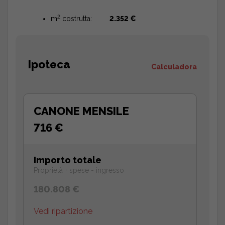
2
m
costrutta:
2.352 €
Ipoteca
Calculadora
CANONE MENSILE
716 €
Importo totale
Proprietà + spese - ingresso
180.808 €
Vedi ripartizione