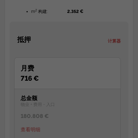
2
m
构建:
2.352 €
抵押
计算器
月费
716 €
总金额
物业 + 费用 - 入口
180.808 €
查看明细