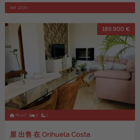
Ref. 1200
189.900 €
2
75 m
2
1
屋 出售 在 Orihuela Costa