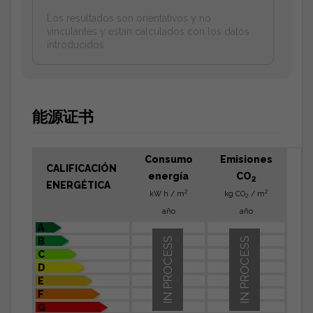
Los resultados son orientativos y no
vinculantes y estan calculados con los datos
introducidos.
能源证书
Consumo
Emisiones
CALIFICACIÓN
energía
CO
2
ENERGÉTICA
2
2
kW h / m
kg CO
/ m
2
año
año
A
B
IN PROCESS
IN PROCESS
C
D
E
F
G