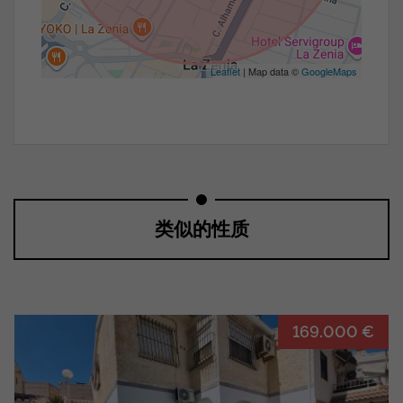
Leaflet
| Map data ©
GoogleMaps
类似的性质
169.000 €