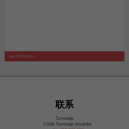
Ref. MTJ-JURU
联系
Torrevieja
03181 Torrevieja (Alicante)