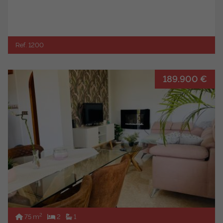
Ref. 1200
189.900 €
2
75 m
2
1