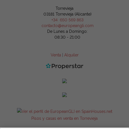
Torrevieja
03181 Torrevieja (Alicante)
+34 650 569 863
contacto@europeangli.com
De Lunes a Domingo:
08:30 - 21:00
Venta
|
Alquiler
Pisos y casas en venta en Torrevieja