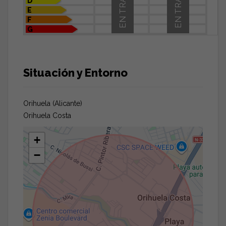
EN TRÁMITE
EN TRÁMITE
D
E
F
G
Situación y Entorno
Orihuela (Alicante)
Orihuela Costa
+
−