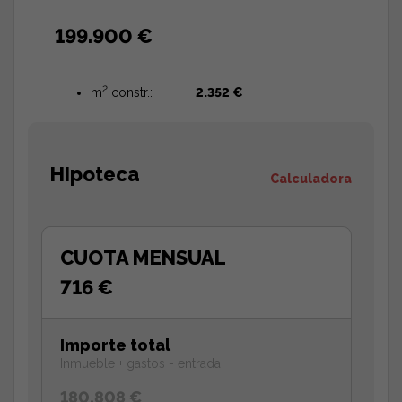
199.900 €
2
m
constr.:
2.352 €
Hipoteca
Calculadora
CUOTA MENSUAL
716 €
Importe total
Inmueble + gastos - entrada
180.808 €