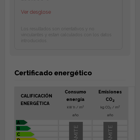
Ver desglose
Los resultados son orientativos y no
vinculantes y estan calculados con los datos
introducidos.
Certificado energético
Consumo
Emisiones
CALIFICACIÓN
energía
CO
2
ENERGÉTICA
2
2
kW h / m
kg CO
/ m
2
año
año
A
B
C