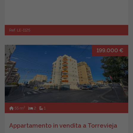
Ref. LE-1125
199.000 €
2
55 m
2
1
Appartamento in vendita a Torrevieja