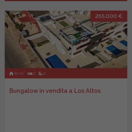
265.000 €
2
61 m
2
2
Bungalow in vendita a Los Altos