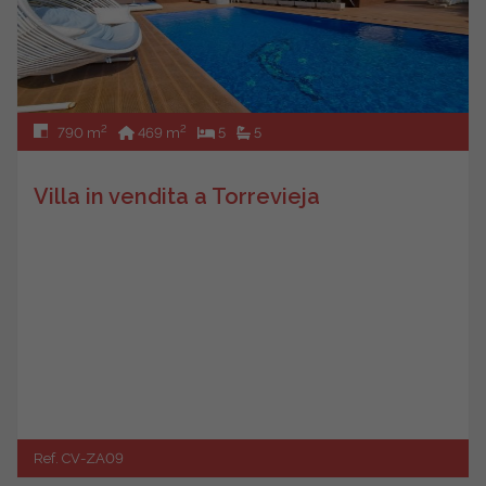
2
2
790 m
469 m
5
5
Villa in vendita a Torrevieja
Ref. CV-ZA09