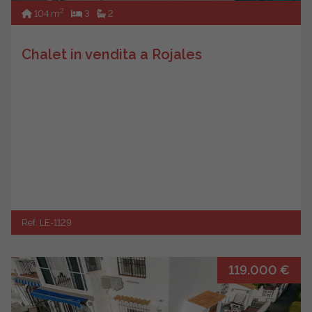
2
104 m
3
2
Chalet in vendita a Rojales
Ref. LE-1129
119.000 €