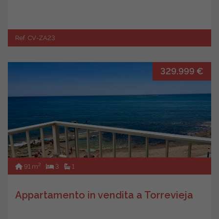
Ref. CV-ZA23
329.999 €
2
91 m
3
1
Appartamento in vendita a Torrevieja