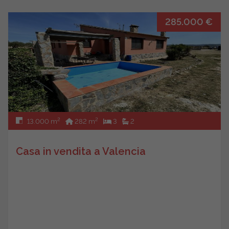
285.000 €
2
2
13.000 m
282 m
3
2
Casa in vendita a Valencia