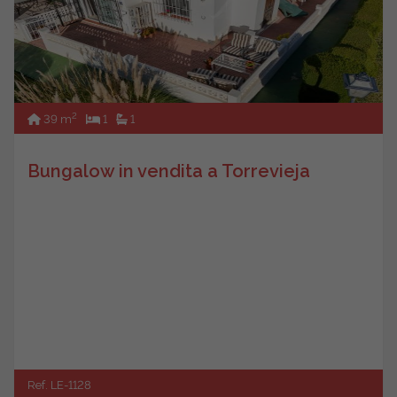
2
39 m
1
1
Bungalow in vendita a Torrevieja
Ref. LE-1128