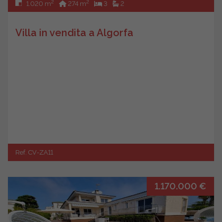
2
2
1.020 m
274 m
3
2
Villa in vendita a Algorfa
Ref. CV-ZA11
1.170.000 €