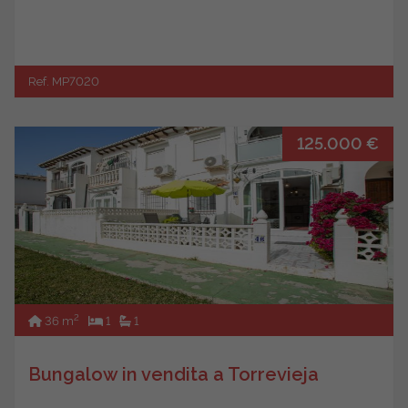
Ref. MP7020
125.000 €
2
36 m
1
1
Bungalow in vendita a Torrevieja