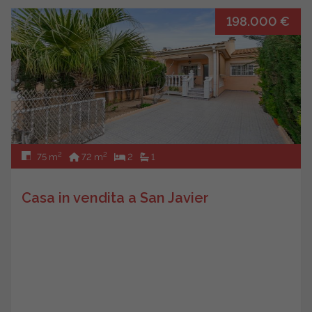
198.000 €
2
2
75 m
72 m
2
1
Casa in vendita a San Javier