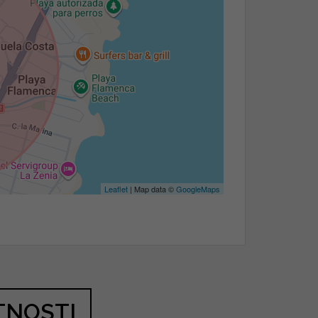
Leaflet
| Map data ©
GoogleMaps
TNOSTI