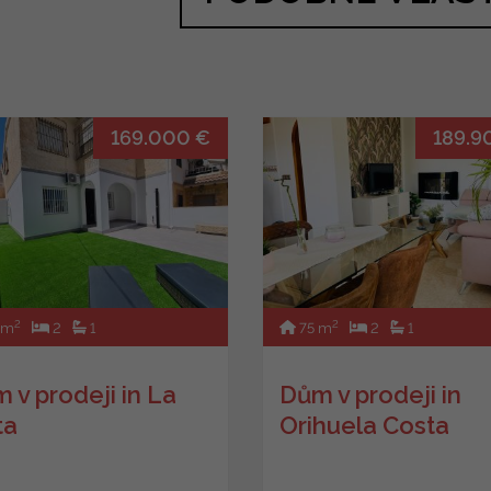
169.000 €
189.9
2
2
 m
2
1
75 m
2
1
 v prodeji in La
Dům v prodeji in
ta
Orihuela Costa