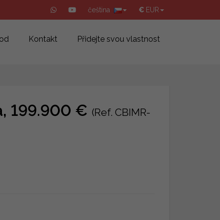
čeština
€
EUR
od
Kontakt
Přidejte svou vlastnost
a, 199.900 €
(Ref. CBIMR-