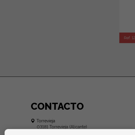
Ref. 
CONTACTO
Torrevieja
03181 Torrevieja (Alicante)
+34 650 569 863