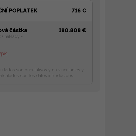
ČNÍ POPLATEK
716 €
ová částka
180.808 €
 + náklady -
zpis
ultados son orientativos y no vinculantes y
alculados con los datos introducidos.