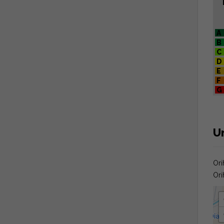
A
B
C
D
E
F
G
Um
Ori
Ori