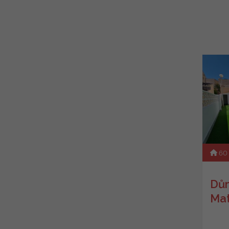
60
Dům
Ma