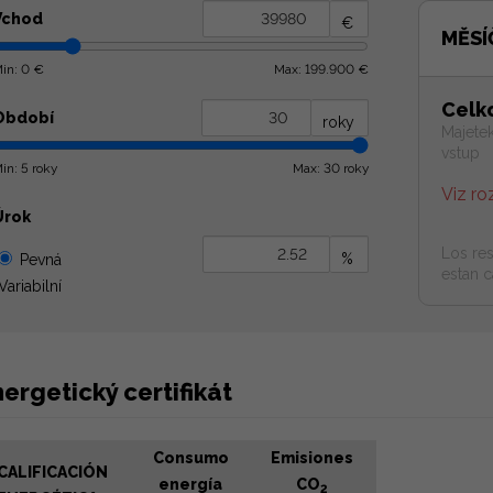
Vchod
€
MĚSÍ
in: 0 €
Max: 199.900 €
Celk
Období
roky
Majetek
vstup
in: 5 roky
Max: 30 roky
Viz ro
Úrok
Los res
%
Pevná
estan c
Variabilní
ergetický certifikát
Consumo
Emisiones
CALIFICACIÓN
energía
CO
2