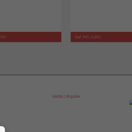
1200
Ref. MTJ-JURU
Venta
|
Alquiler