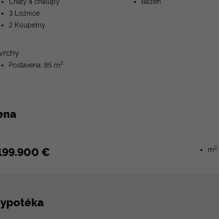
Chaty a chalupy
Bazén
3 Ložnice
2 Koupelny
vrchy
2
Postavena: 85 m
ena
2
199.900 €
m
ypotéka