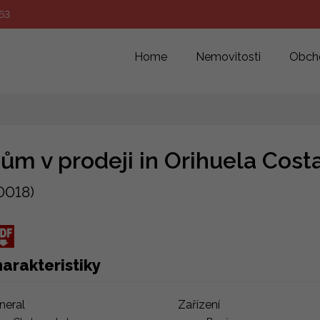
63
Home
Nemovitosti
Obch
ům v prodeji in Orihuela Cost
0018)
arakteristiky
neral
Zařízení