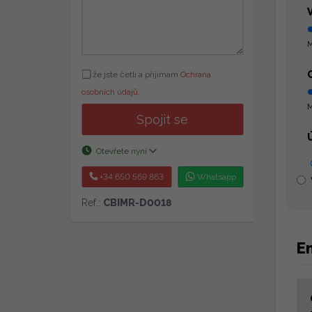
M
že jste četli a přijímám
Ochrana
osobních údajů
.
M
Spojit se
Otevřete nyní
+34 650 569 863
Whatsapp
Ref.:
CBIMR-D0018
En