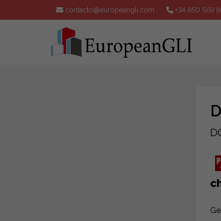
contacto@europeangli.com
+34 650 569 8
D
D
ch
Ge