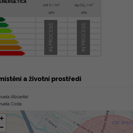
ENERGÉTICA
2
2
kW h / m
kg CO
/ m
2
año
año
IN PROCESS
IN PROCESS
ístění a životní prostředí
huela (Alicante)
huela Costa
+
−