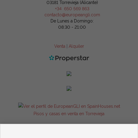
03181 Torrevieja (Alicante)
+34 650 569 863
contacto@europeangli.com
De Lunes a Domingo:
08:30 - 21:00
Venta
|
Alquiler
Pisos y casas en venta en Torrevieja