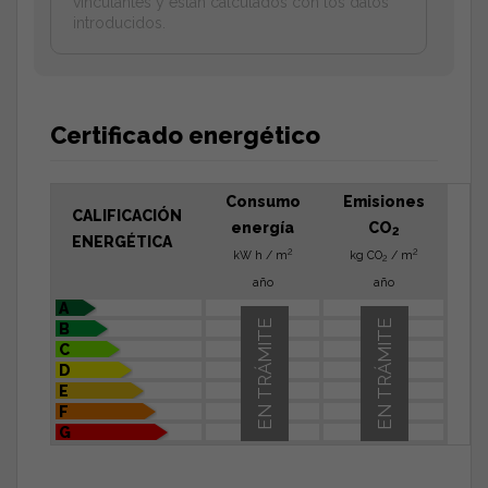
vinculantes y estan calculados con los datos
introducidos.
Certificado energético
Consumo
Emisiones
CALIFICACIÓN
energía
CO
2
ENERGÉTICA
2
2
kW h / m
kg CO
/ m
2
año
año
A
EN TRÁMITE
EN TRÁMITE
B
C
D
E
F
G