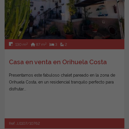
2
2
130 m
87 m
3
2
Casa en venta en Orihuela Costa
Presentamos este fabuloso chalet pareado en la zona de
Orihuela Costa, en un residencial tranquilo perfecto para
disfrutar...
Ref. JJ1107/10762