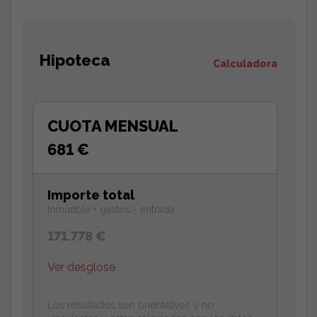
Hipoteca
Calculadora
CUOTA MENSUAL
681 €
Importe total
Inmueble + gastos - entrada
171.778 €
Ver desglose
Los resultados son orientativos y no