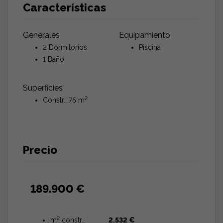
Características
Generales
Equipamiento
2 Dormitorios
Piscina
1 Baño
Superficies
2
Constr.: 75 m
Precio
189.900 €
2
m
constr.:
2.532 €