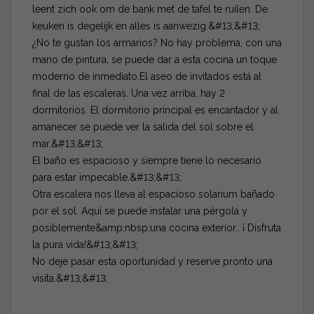
leent zich ook om de bank met de tafel te ruilen. De
keuken is degelijk en alles is aanwezig.&#13;&#13;
¿No te gustan los armarios? No hay problema, con una
mano de pintura, se puede dar a esta cocina un toque
moderno de inmediato.El aseo de invitados está al
final de las escaleras. Una vez arriba, hay 2
dormitorios. El dormitorio principal es encantador y al
amanecer se puede ver la salida del sol sobre el
mar.&#13;&#13;
El baño es espacioso y siempre tiene lo necesario
para estar impecable.&#13;&#13;
Otra escalera nos lleva al espacioso solarium bañado
por el sol. Aquí se puede instalar una pérgola y
posiblemente&amp;nbsp;una cocina exterior.. ¡ Disfruta
la pura vida!&#13;&#13;
No deje pasar esta oportunidad y reserve pronto una
visita.&#13;&#13;