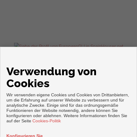
Wohnungen und häuser zum verkauf in Torrevieja
Verwendung von
Cookies
Wir verwenden eigene Cookies und Cookies von Drittanbietern,
um die Erfahrung auf unserer Website zu verbessern und für
analytische Zwecke. Einige sind für das ordnungsgemäße
Funktionieren der Website notwendig, andere können Sie
Copyright © 2026. Alle Rechte vorbehalten.
konfigurieren oder ablehnen. Weitere Informationen finden Sie
auf der Seite
Cookies-Politik
Aviso legal
|
datenschutzgesetz
|
Cookies policy
Vorbei sich entwickelt
Inmoenter
Konfigurieren Sie