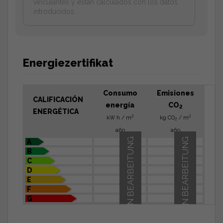
vinculantes y estan calculados con los datos
introducidos.
Energiezertifikat
Consumo
Emisiones
CALIFICACIÓN
energía
CO
2
ENERGÉTICA
2
2
kW h / m
kg CO
/ m
2
año
año
IN BEARBEITUNG
IN BEARBEITUNG
A
B
C
D
E
F
G