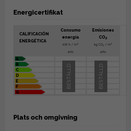
Energicertifikat
Consumo
Emisiones
CALIFICACIÓN
energía
CO
2
ENERGÉTICA
2
2
kW h / m
kg CO
/ m
2
año
año
A
B
BESTÄLLD
BESTÄLLD
C
D
E
F
G
Plats och omgivning