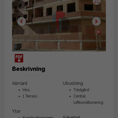
Beskrivning
Allmänt
Utrustning
Hiss
Trädgård
1 Terrass
Central
luftkonditionering
Ytor
Säkerhet
Konstruktionsarea: