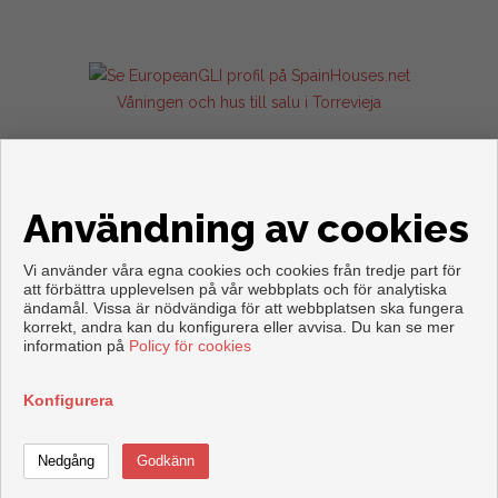
Våningen och hus till salu i Torrevieja
Användning av cookies
Vi använder våra egna cookies och cookies från tredje part för
att förbättra upplevelsen på vår webbplats och för analytiska
ändamål. Vissa är nödvändiga för att webbplatsen ska fungera
Copyright © 2026. Med alla rättigheter förbehållna.
korrekt, andra kan du konfigurera eller avvisa. Du kan se mer
information på
Policy för cookies
Juridisk information
|
Personuppgiftspolicy
|
Cookies policy
Utvecklad av
Inmoenter
Konfigurera
Ring
Kontakta