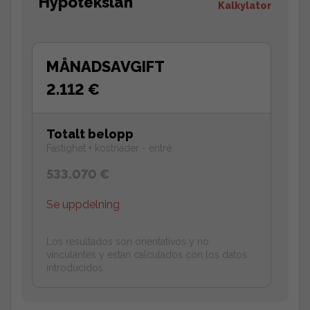
Hypotekslån
Kalkylator
MÅNADSAVGIFT
2.112 €
Totalt belopp
Fastighet + kostnader - entré
533.070 €
Se uppdelning
Los resultados son orientativos y no
vinculantes y estan calculados con los datos
introducidos.