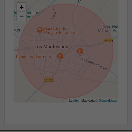
+
−
Leaflet
| Map data ©
GoogleMaps