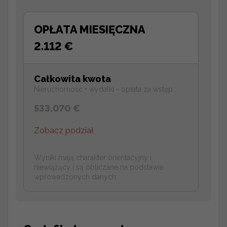
OPŁATA MIESIĘCZNA
2.112 €
Całkowita kwota
Nieruchomość + wydatki - opłata za wstęp
533.070 €
Zobacz podział
Wyniki mają charakter orientacyjny i
niewiążący i są obliczane na podstawie
wprowadzonych danych.