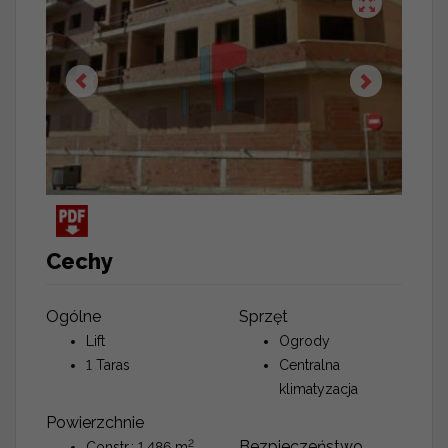
Cechy
Ogólne
Sprzęt
Lift
Ogrody
1 Taras
Centralna
klimatyzacja
Powierzchnie
2
Bezpieczeństwo
Constr.: 1.486 m