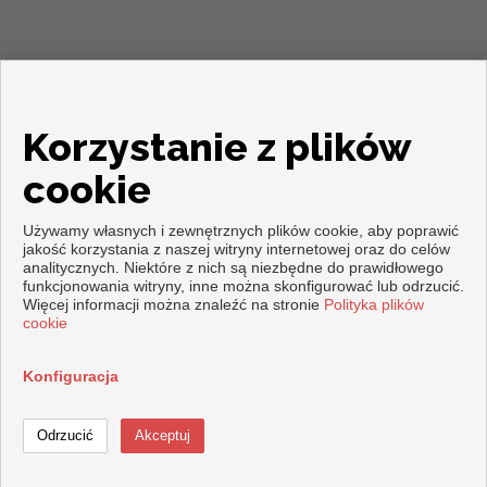
Korzystanie z plików
cookie
Używamy własnych i zewnętrznych plików cookie, aby poprawić
jakość korzystania z naszej witryny internetowej oraz do celów
analitycznych. Niektóre z nich są niezbędne do prawidłowego
Copyright © 2026. Wszelkie prawa zastrzeżone.
funkcjonowania witryny, inne można skonfigurować lub odrzucić.
Nota prawna
|
Polityka prywatności
|
Polityka dotycząca plików
Więcej informacji można znaleźć na stronie
Polityka plików
cookie
cookie
Opracowany przez
Inmoenter
Konfiguracja
Zadzwoń
Kontakt