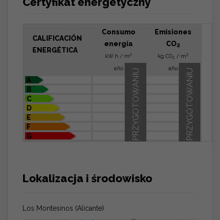
Certyfikat energetyczny
Consumo
Emisiones
CALIFICACIÓN
energía
CO
2
ENERGÉTICA
2
2
kW h / m
kg CO
/ m
2
año
año
W PRZYGOTOWANIU
W PRZYGOTOWANIU
A
B
C
D
E
F
G
Lokalizacja i środowisko
Los Montesinos (Alicante)