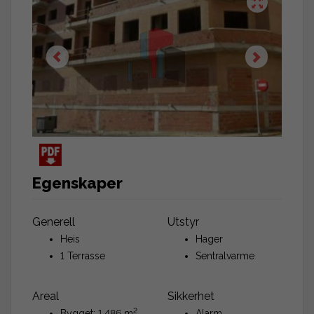
Egenskaper
Generell
Utstyr
Heis
Hager
1 Terrasse
Sentralvarme
Areal
Sikkerhet
2
Bygget: 1.486 m
Alarm