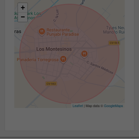
+
−
Leaflet
| Map data ©
GoogleMaps