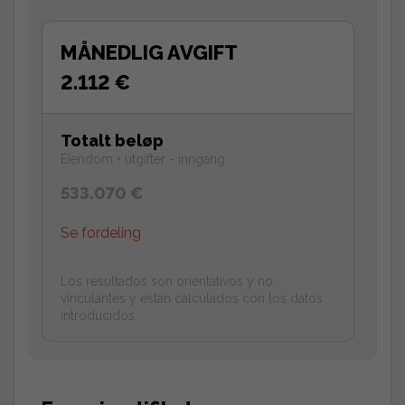
MÅNEDLIG AVGIFT
2.112 €
Totalt beløp
Eiendom + utgifter - inngang
533.070 €
Se fordeling
Los resultados son orientativos y no
vinculantes y estan calculados con los datos
introducidos.