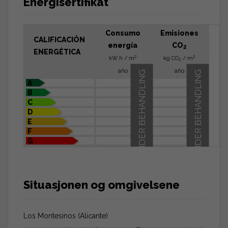
Energisertifikat
Consumo
Emisiones
CALIFICACIÓN
energía
CO
2
ENERGÉTICA
2
2
kW h / m
kg CO
/ m
2
año
año
UNDER BEHANDLING
UNDER BEHANDLING
A
B
C
D
E
F
G
Situasjonen og omgivelsene
Los Montesinos (Alicante)