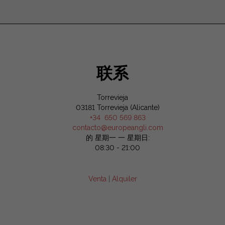
联系
Torrevieja
03181 Torrevieja (Alicante)
+34 650 569 863
contacto@europeangli.com
的 星期一 一 星期日:
08:30 - 21:00
Venta
|
Alquiler