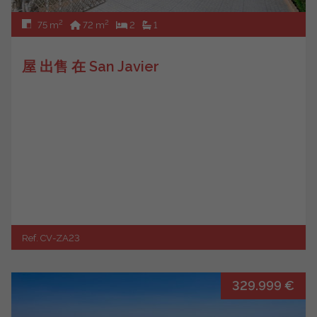
2
2
75 m
72 m
2
1
屋 出售 在 San Javier
Ref. CV-ZA23
329.999 €