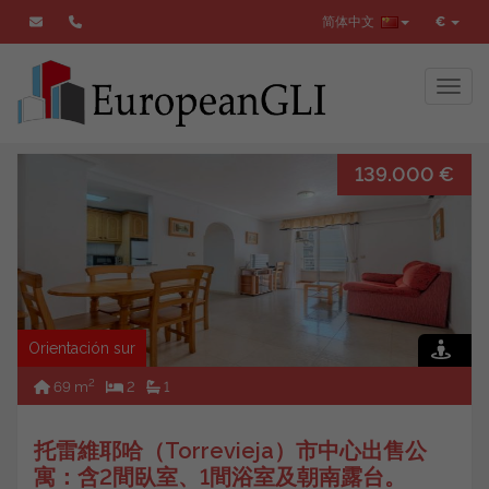
简体中文
€
Toggl
139.000 €
搜索
Orientación sur
2
69 m
2
1
托雷維耶哈（Torrevieja）市中心出售公
寓：含2間臥室、1間浴室及朝南露台。