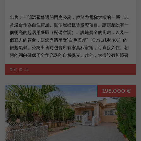
出售：一間溫馨舒適的兩房公寓，位於帶電梯大樓的一層，非
常適合作為自住房屋、度假屋或租賃投資項目。該房產設有一
個明亮的起居用餐區（配備空調）、設施齊全的廚房，以及一
個宜人的露台，讓您盡情享受“白色海岸”（Costa Blanca）的
優越氣候。公寓出售時包含所有家具和家電，可直接入住。朝
南的朝向確保了全年充足的自然採光。此外，大樓設有無障礙
設施，方便行動不便者通行。該房產的一大亮點是正前方無遮
Ref. JR-44
蔽建築，提供了更好的隱私和開闊視野。更值得一提的是，大
樓前方區域規劃興建公園，將進一步提升週邊環境及生活品
質。公寓距離托雷維耶哈（Torrevieja）海灘僅1公里，步行即
198.000 €
可輕鬆抵達超市、商店、餐廳、醫療中心、藥局及各類生活配
套設施。無論是想在海邊享受便利生活的自住買家，還是有意
投資「白色海岸」熱門區域的投資者，這都是絕佳機會。此
外，僅隔三條街處還提供可選購的停車位及配套儲物間。