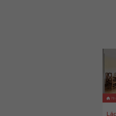
78
Läg