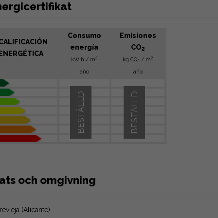
ergicertifikat
Consumo
Emisiones
CALIFICACIÓN
energía
CO
2
ENERGÉTICA
2
2
kW h / m
kg CO
/ m
2
año
año
BESTÄLLD
BESTÄLLD
lats och omgivning
revieja (Alicante)