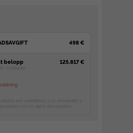
ADSAVGIFT
498 €
lt belopp
125.817 €
et + kostnader -
pdelning
ultados son orientativos y no vinculantes y
alculados con los datos introducidos.