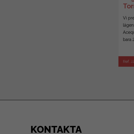
Tor
Vi pr
lägen
Acequ
bara 2
Ref. 
KONTAKTA