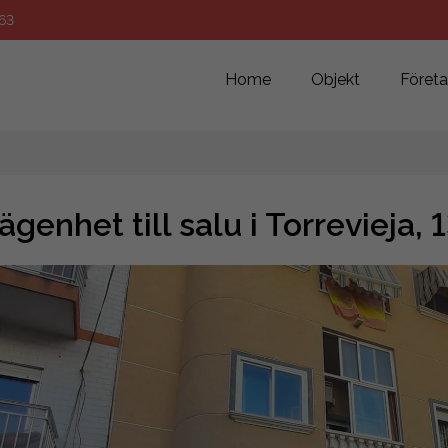
63
Home
Objekt
Föret
ägenhet till salu i Torrevieja