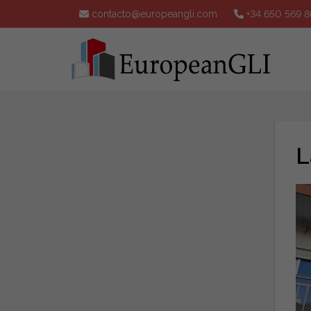
contacto@europeangli.com
+34 650 569 8
L