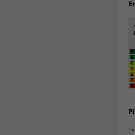
En
A
B
C
D
E
F
G
P
Tor