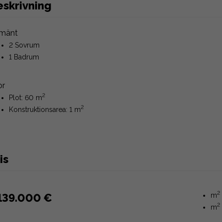
eskrivning
lmänt
2 Sovrum
1 Badrum
or
2
Plot: 60 m
2
Konstruktionsarea: 1 m
is
2
139.000 €
m
2
m