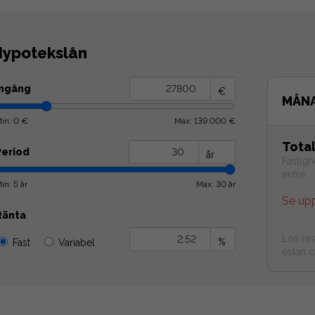
ypotekslån
Ingång
€
MÅN
in: 0 €
Max: 139.000 €
Tota
Period
år
Fastigh
entré
in: 5 år
Max: 30 år
Se up
Ränta
Los res
%
Fast
Variabel
estan c