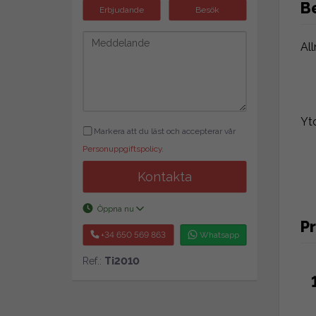
B
Erbjudande
Besök
Al
Yt
Markera att du läst och accepterar vår
Personuppgiftspolicy
.
Kontakta
Öppna nu
Pr
+34 650 569 863
Whatsapp
Ref.:
Ti2010