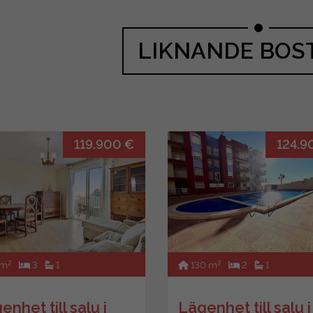
LIKNANDE BOS
119.900 €
124.9
2
2
 m
3
1
130 m
2
1
enhet till salu i
Lägenhet till salu i