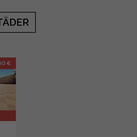
TÄDER
00 €