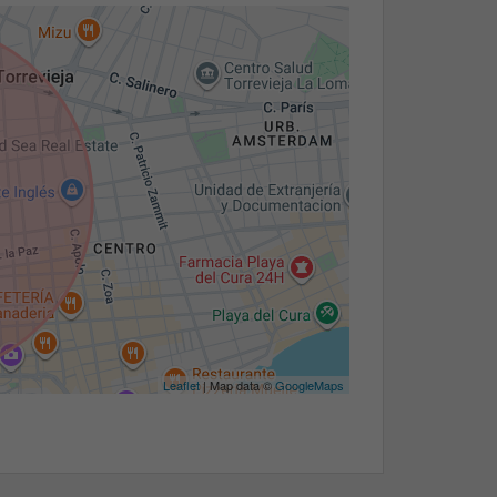
Leaflet
| Map data ©
GoogleMaps