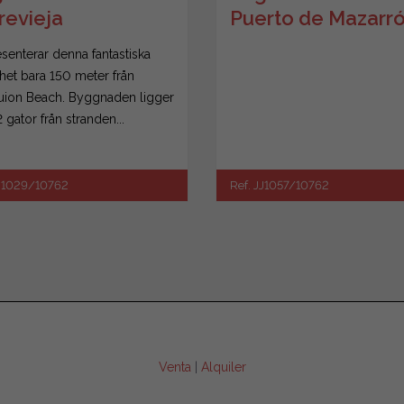
revieja
Puerto de Mazarr
esenterar denna fantastiska
het bara 150 meter från
ion Beach. Byggnaden ligger
 gator från stranden...
JJ1029/10762
Ref. JJ1057/10762
Venta
|
Alquiler