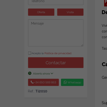
D
Oferta
Visita
Viv
com
com
Tas
Acepto la
Política de privacidad
.
Contactar
Ca
Abierto ahora
Ge
+34 650 569 863
Whatsapp
Ref.:
Ti2010
Sup