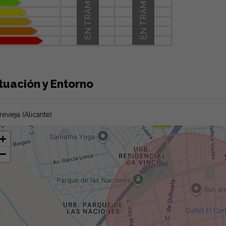
EN TRÁMITE
EN TRÁMITE
tuación y Entorno
revieja (Alicante)
+
−