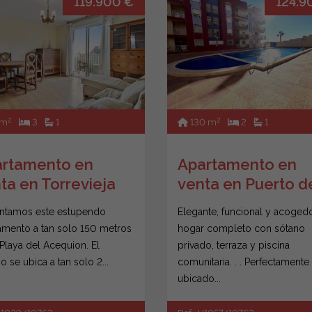
119.900 €
124.9
2
2
 m
3
1
130 m
2
1
rtamento en
Apartamento en
ta en Torrevieja
venta en Puerto d
Mazarrón
ntamos este estupendo
Elegante, funcional y acogedo
amento a tan solo 150 metros
hogar completo con sótano
 Playa del Acequion. El
privado, terraza y piscina
io se ubica a tan solo 2...
comunitaria. . . Perfectamente
ubicado...