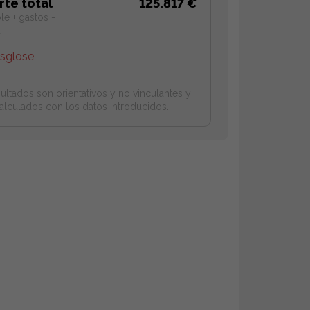
rte total
125.817 €
le + gastos -
a
esglose
ultados son orientativos y no vinculantes y
alculados con los datos introducidos.