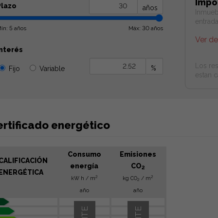
Impo
Plazo
años
Inmueb
entrad
ín: 5 años
Máx: 30 años
Ver d
Interés
Los res
%
Fijo
Variable
estan c
ertificado energético
Consumo
Emisiones
CALIFICACIÓN
energía
CO
2
ENERGÉTICA
2
2
kW h / m
kg CO
/ m
2
año
año