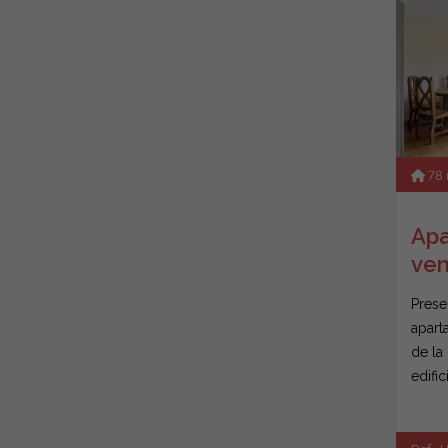
78
Apa
ven
Prese
apart
de la
edific