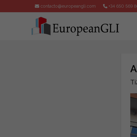
contacto@europeangli.com
+34 650 569 8
A
Ti