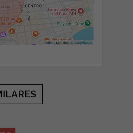
Leaflet
| Map data ©
GoogleMaps
MILARES