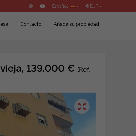
Español
€
EUR
esa
Contacto
Añada su propiedad
vieja, 139.000 €
(Ref.