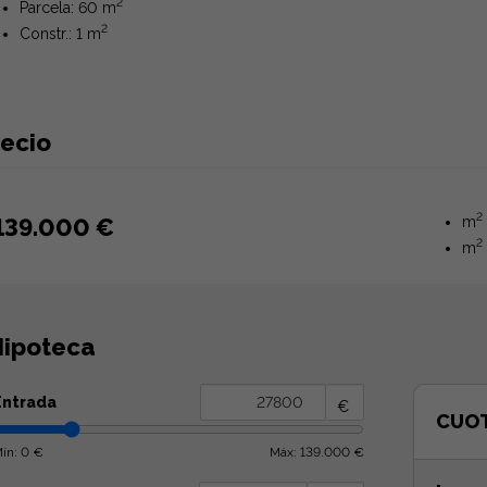
2
Parcela: 60 m
2
Constr.: 1 m
recio
2
139.000 €
m
2
m
ipoteca
Entrada
€
CUO
ín: 0 €
Máx: 139.000 €