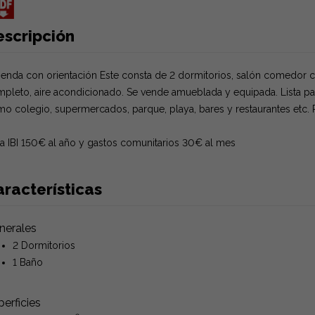
escripción
ienda con orientación Este consta de 2 dormitorios, salón comedor c
pleto, aire acondicionado. Se vende amueblada y equipada. Lista para 
o colegio, supermercados, parque, playa, bares y restaurantes etc. 
a IBI 150€ al año y gastos comunitarios 30€ al mes
racterísticas
nerales
2 Dormitorios
1 Baño
erficies