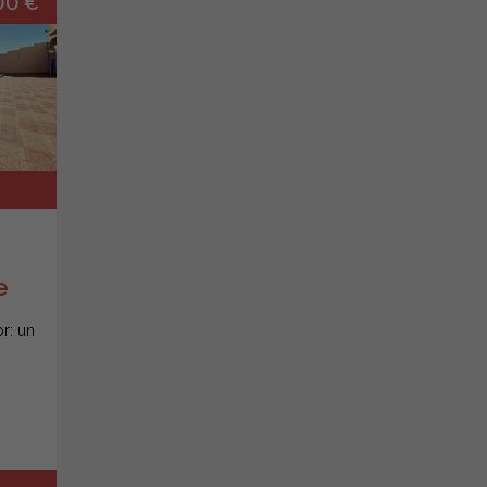
00 €
e
r: un