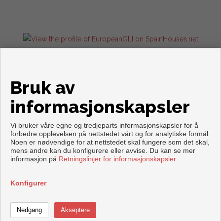
Flats and houses for sale in Torrevieja
Bruk av
informasjonskapsler
Vi bruker våre egne og tredjeparts informasjonskapsler for å
forbedre opplevelsen på nettstedet vårt og for analytiske formål.
Noen er nødvendige for at nettstedet skal fungere som det skal,
mens andre kan du konfigurere eller avvise. Du kan se mer
Copyright © 2026. Forbeholdt alle rettigheter.
informasjon på
Retningslinjer for informasjonskapsler
Aviso legal
|
personvernpolicy
|
Cookies policy
Utviklet av
Inmoenter
Konfigurer
Ringe
Ta kontakt