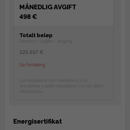
MÅNEDLIG AVGIFT
498 €
Totalt beløp
Eiendom + utgifter - inngang
125.817 €
Se fordeling
Los resultados son orientativos y no
vinculantes y estan calculados con los datos
introducidos.
Energisertifikat