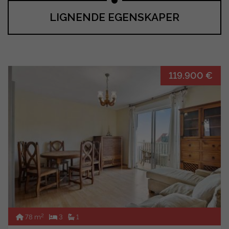
LIGNENDE EGENSKAPER
119.900 €
2
78 m
3
1