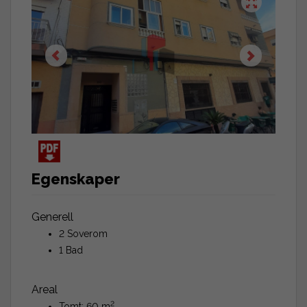
Egenskaper
Generell
2 Soverom
1 Bad
Areal
2
Tomt: 60 m