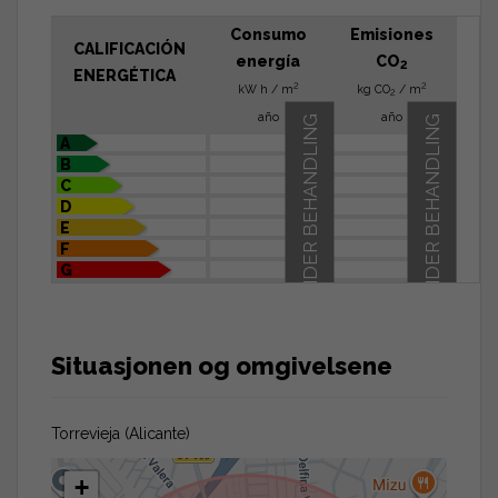
Consumo
Emisiones
CALIFICACIÓN
energía
CO
2
ENERGÉTICA
2
2
kW h / m
kg CO
/ m
2
año
año
UNDER BEHANDLING
UNDER BEHANDLING
A
B
C
D
E
F
G
Situasjonen og omgivelsene
Torrevieja (Alicante)
+