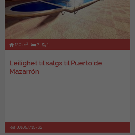
2
130 m
2
1
Leilighet til salgs til Puerto de
Mazarrón
Ref. JJ1057/10762