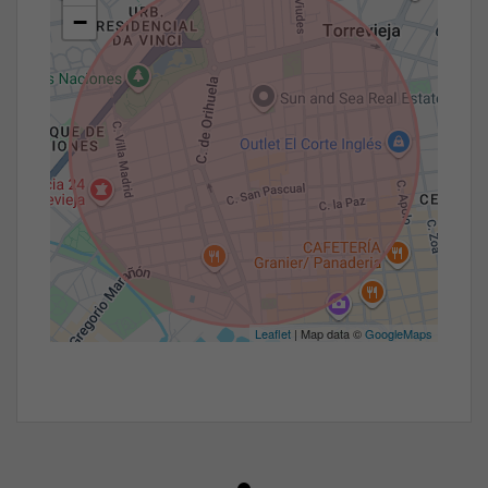
−
Leaflet
| Map data ©
GoogleMaps