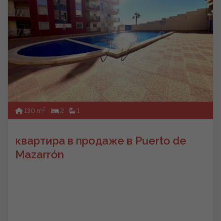
2
130 m
2
1
квартира в продаже в Puerto de
Mazarrón