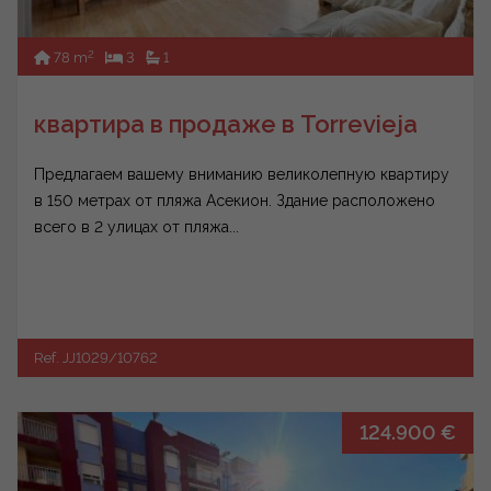
2
78 m
3
1
квартира в продаже в Torrevieja
Предлагаем вашему вниманию великолепную квартиру
в 150 метрах от пляжа Асекион. Здание расположено
всего в 2 улицах от пляжа...
Ref. JJ1029/10762
124.900 €