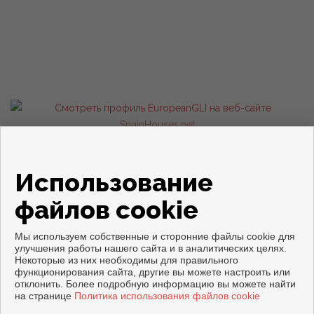
Квартиры и дома на продажу в Торревьеха
Использование
файлов cookie
Мы используем собственные и сторонние файлы cookie для
улучшения работы нашего сайта и в аналитических целях.
Некоторые из них необходимы для правильного
Copyright © 2026. все права защищены.
функционирования сайта, другие вы можете настроить или
отклонить. Более подробную информацию вы можете найти
Официальное уведомление
|
политику конфиденциальности
|
на странице
Политика использования файлов cookie
Cookies policy