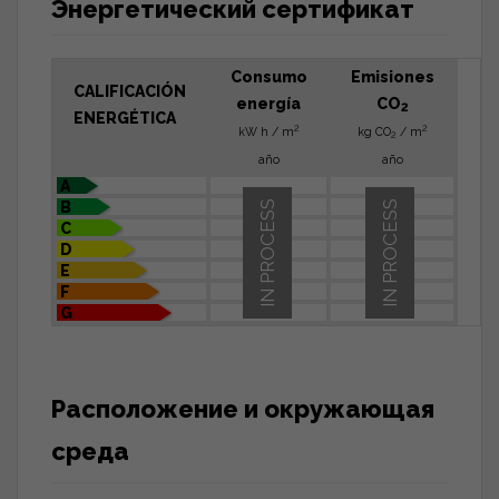
Энергетический сертификат
Consumo
Emisiones
CALIFICACIÓN
energía
CO
2
ENERGÉTICA
2
2
kW h / m
kg CO
/ m
2
año
año
A
B
IN PROCESS
IN PROCESS
C
D
E
F
G
Расположение и окружающая
среда