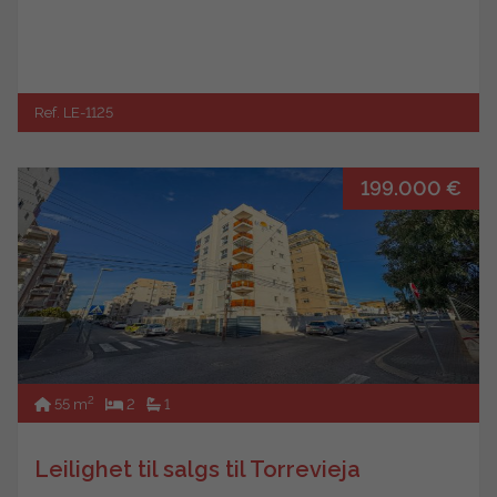
Ref. LE-1125
199.000 €
2
55 m
2
1
Leilighet til salgs til Torrevieja