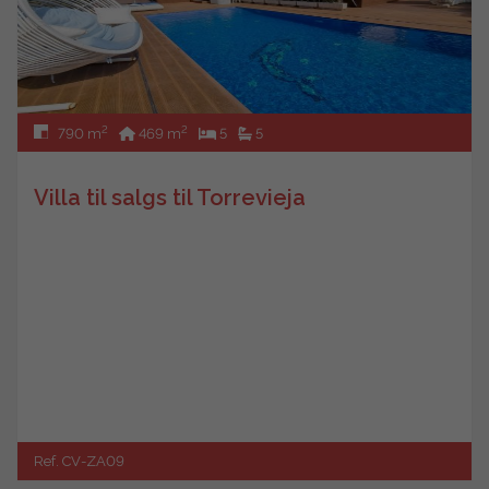
2
2
790 m
469 m
5
5
Villa til salgs til Torrevieja
Ref. CV-ZA09