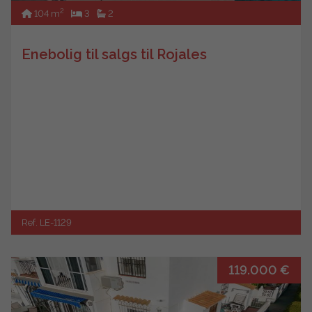
2
104 m
3
2
Enebolig til salgs til Rojales
Ref. LE-1129
119.000 €