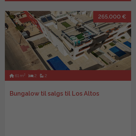
265.000 €
2
61 m
2
2
Bungalow til salgs til Los Altos