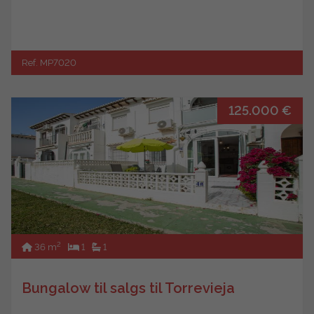
Ref. MP7020
125.000 €
2
36 m
1
1
Bungalow til salgs til Torrevieja