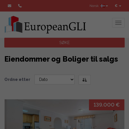
Norsk
€
Toggl
SØKE
Eiendommer og Boliger til salgs
Ordne etter
139.000 €