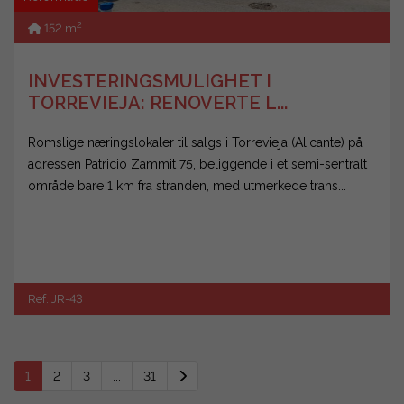
2
152 m
INVESTERINGSMULIGHET I
TORREVIEJA: RENOVERTE L...
Romslige næringslokaler til salgs i Torrevieja (Alicante) på
adressen Patricio Zammit 75, beliggende i et semi-sentralt
område bare 1 km fra stranden, med utmerkede trans...
Ref. JR-43
1
2
3
...
31