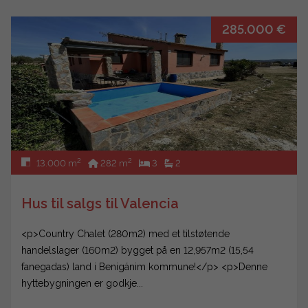
285.000 €
2
2
13.000 m
282 m
3
2
Hus til salgs til Valencia
<p>Country Chalet (280m2) med et tilstøtende
handelslager (160m2) bygget på en 12,957m2 (15,54
fanegadas) land i Benigánim kommune!</p> <p>Denne
hyttebygningen er godkje...