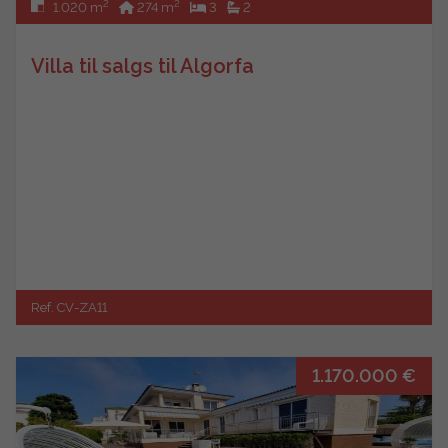
2
2
1.020 m
274 m
3
2
Villa til salgs til Algorfa
Ref. CV-ZA11
1.170.000 €