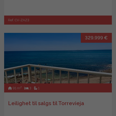
Ref. CV-ZA23
329.999 €
2
91 m
3
1
Leilighet til salgs til Torrevieja