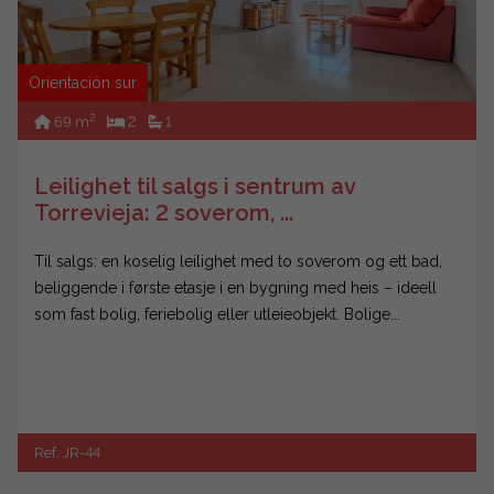
Orientación sur
2
69 m
2
1
Leilighet til salgs i sentrum av
Torrevieja: 2 soverom, ...
Til salgs: en koselig leilighet med to soverom og ett bad,
beliggende i første etasje i en bygning med heis – ideell
som fast bolig, feriebolig eller utleieobjekt. Bolige...
Ref. JR-44