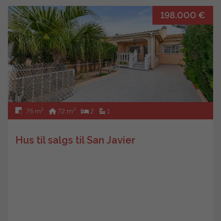
198.000 €
2
2
75 m
72 m
2
1
Hus til salgs til San Javier