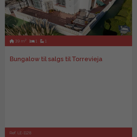
2
39 m
1
1
Bungalow til salgs til Torrevieja
Ref. LE-1128