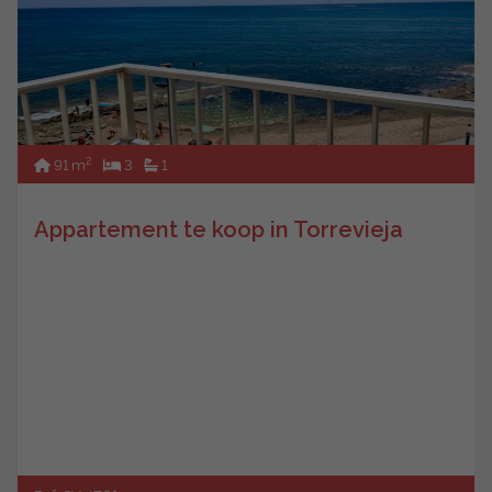
2
91 m
3
1
Appartement te koop in Torrevieja