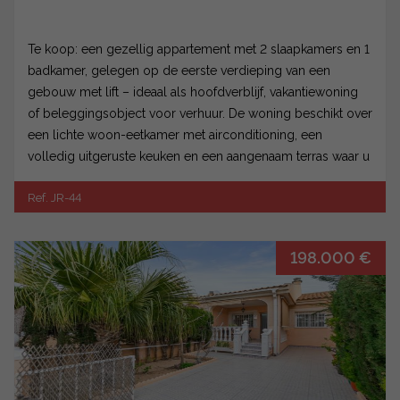
Te koop: een gezellig appartement met 2 slaapkamers en 1
badkamer, gelegen op de eerste verdieping van een
gebouw met lift – ideaal als hoofdverblijf, vakantiewoning
of beleggingsobject voor verhuur. De woning beschikt over
een lichte woon-eetkamer met airconditioning, een
volledig uitgeruste keuken en een aangenaam terras waar u
heerlijk kunt genieten van het uitstekende klimaat van de
Ref. JR-44
Costa Blanca. Het appartement wordt volledig
gemeubileerd en uitgerust verkocht, zodat u er direct in
kunt trekken. Dankzij de ligging op het zuiden geniet u het
198.000 €
hele jaar door van veel natuurlijk licht. Daarnaast is het
gebouw toegankelijk voor mensen met beperkte mobiliteit,
wat zorgt voor gemak voor iedereen. Een groot pluspunt is
dat er geen gebouwen direct tegenover liggen; dit biedt
meer privacy en een vrij uitzicht. Bovendien staat er een
park gepland in de ruimte voor het gebouw – een
meerwaarde die de omgeving en de lokale leefkwaliteit ten