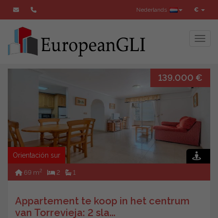
Nederlands
€
Toggl
139.000 €
ZOEK
Orientación sur
2
69 m
2
1
Appartement te koop in het centrum
van Torrevieja: 2 sla...