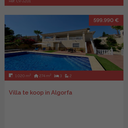
Ref. CV-JZ01
599.990 €
2
2
1.020 m
274 m
3
2
Villa te koop in Algorfa