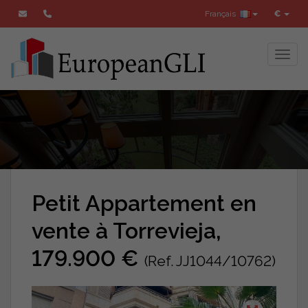
Français
€
Toggl
Petit Appartement en
vente à Torrevieja,
179.900 €
(Ref. JJ1044/10762)