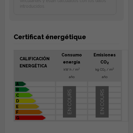
vinculantes y estan calculados con los datos
introducidos.
Certificat énergétique
Consumo
Emisiones
CALIFICACIÓN
energía
CO
2
ENERGÉTICA
2
2
kW h / m
kg CO
/ m
2
año
año
A
B
EN COURS
EN COURS
C
D
E
F
G