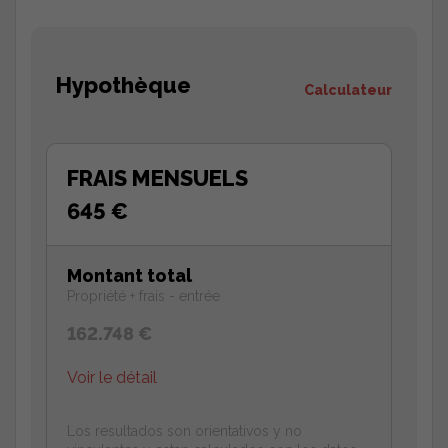
Hypothèque
Calculateur
FRAIS MENSUELS
645 €
Montant total
Propriété + frais - entrée
162.748 €
Voir le détail
Los resultados son orientativos y no