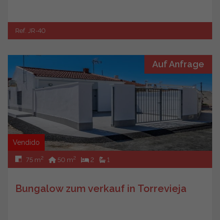
Ref. JR-40
Auf Anfrage
Vendido
2
2
75 m
50 m
2
1
Bungalow zum verkauf in Torrevieja