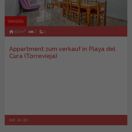
Vendido
2
63 m
2
1
Appartment zum verkauf in Playa del
Cura (Torrevieja)
Ref. JR-38