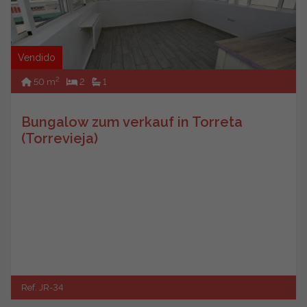
Vendido
2
50 m
2
1
Bungalow zum verkauf in Torreta
(Torrevieja)
Ref. JR-34