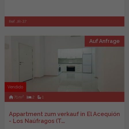
Ref. JR-37
Auf Anfrage
Vendido
2
71 m
2
1
Appartment zum verkauf in El Acequión
- Los Naúfragos (T...