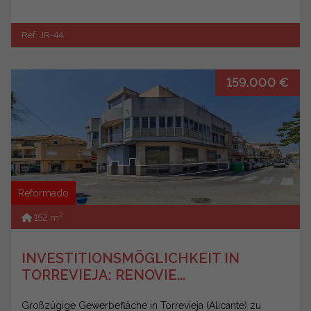
Ref. JR-44
159.000 €
Reformado
2
152 m
INVESTITIONSMÖGLICHKEIT IN
TORREVIEJA: RENOVIE...
Großzügige Gewerbefläche in Torrevieja (Alicante) zu