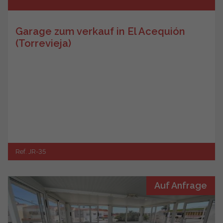
Garage zum verkauf in El Acequión
(Torrevieja)
Ref. JR-35
Auf Anfrage