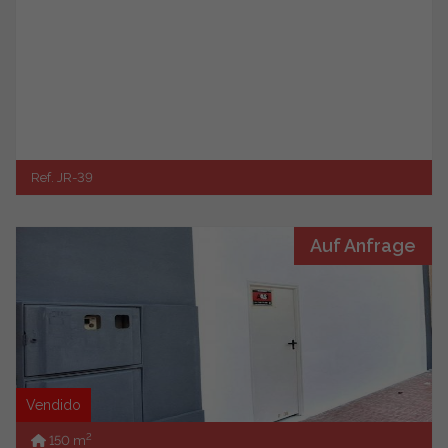
Ref. JR-39
Auf Anfrage
Vendido
2
150 m