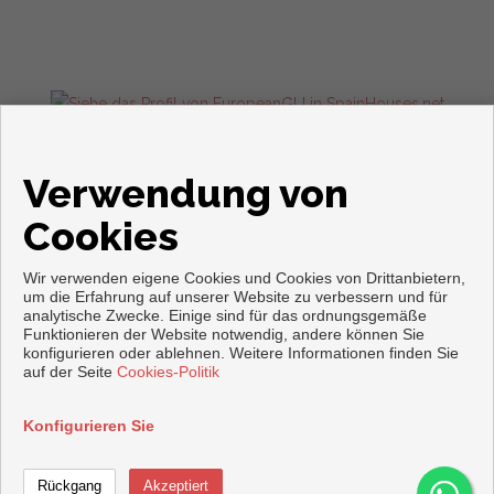
Wohnungen und häuser zum verkauf in Torrevieja
Verwendung von
Cookies
Wir verwenden eigene Cookies und Cookies von Drittanbietern,
um die Erfahrung auf unserer Website zu verbessern und für
analytische Zwecke. Einige sind für das ordnungsgemäße
Funktionieren der Website notwendig, andere können Sie
Copyright © 2026. Alle Rechte vorbehalten.
konfigurieren oder ablehnen. Weitere Informationen finden Sie
auf der Seite
Cookies-Politik
Aviso legal
|
datenschutzgesetz
|
Cookies policy
Vorbei sich entwickelt
Inmoenter
Konfigurieren Sie