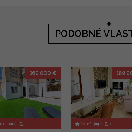
PODOBNÉ VLAS
169.000 €
189.9
2
2
 m
2
1
75 m
2
1