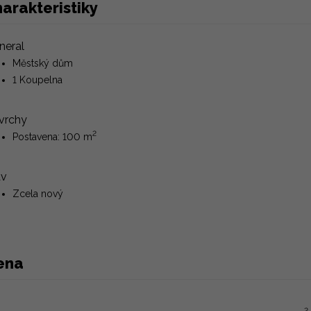
arakteristiky
neral
Městský dům
1 Koupelna
vrchy
2
Postavena: 100 m
av
Zcela nový
ena
2