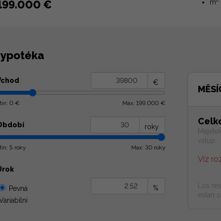
199.000 €
m
ypotéka
Vchod
€
MĚSÍ
in: 0 €
Max: 199.000 €
Celk
Období
roky
Majetek
vstup
in: 5 roky
Max: 30 roky
Viz ro
Úrok
Los res
%
Pevná
estan c
Variabilní