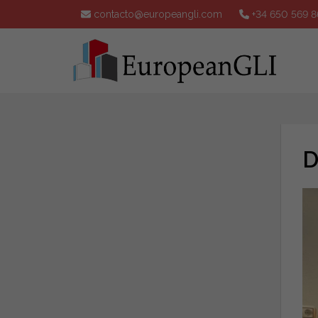
contacto@europeangli.com
+34 650 569 8
D