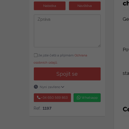
ch
Nabídka
Návštěva
Ge
Po
že jste četli a přijímám
Ochrana
osobních údajů
.
st
Spojit se
Nyní zavřeno
+34 650 569 863
Whatsapp
C
Ref.:
1197