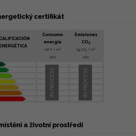
ergetický certifikát
Consumo
Emisiones
CALIFICACIÓN
energía
CO
2
ENERGÉTICA
2
2
kW h / m
kg CO
/ m
2
año
año
IN PROCESS
IN PROCESS
ístění a životní prostředí