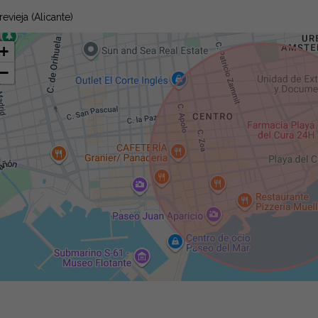
revieja (Alicante)
+
−