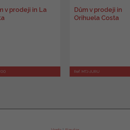
 v prodeji in La
Dům v prodeji in
ta
Orihuela Costa
1200
Ref. MTJ-JURU