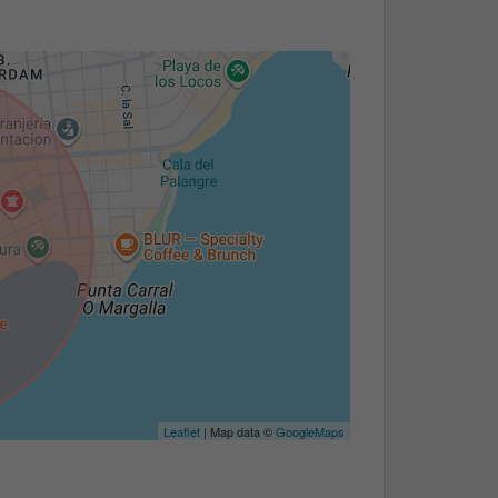
Leaflet
| Map data ©
GoogleMaps