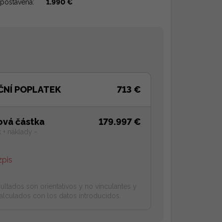
postavena:
1.990 €
ČNÍ POPLATEK
713 €
ová částka
179.997 €
 + náklady -
zpis
ultados son orientativos y no vinculantes y
alculados con los datos introducidos.