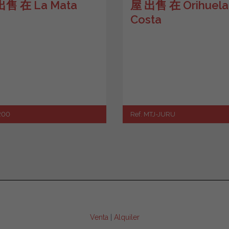
出售 在 La Mata
屋 出售 在 Orihuela
Costa
1200
Ref. MTJ-JURU
Venta
|
Alquiler