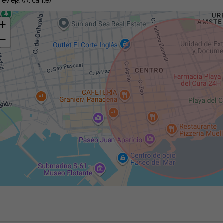
revieja (Alicante)
+
−