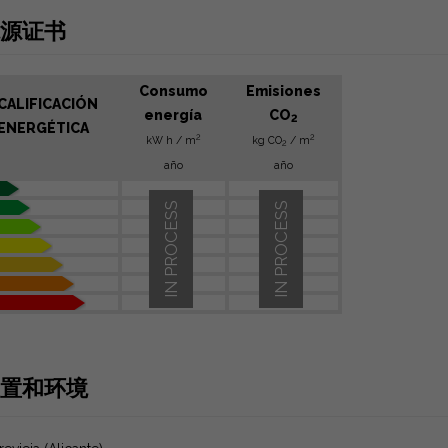
源证书
Consumo
Emisiones
CALIFICACIÓN
energía
CO
2
ENERGÉTICA
2
2
kW h / m
kg CO
/ m
2
año
año
IN PROCESS
IN PROCESS
置和环境