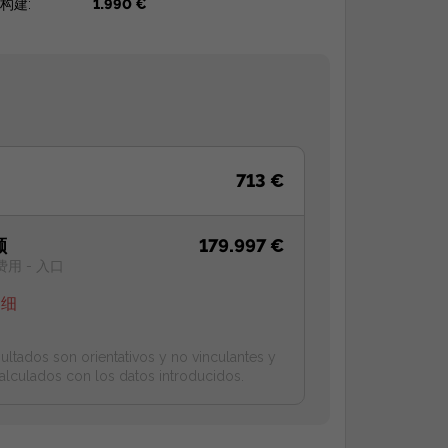
构建:
1.990 €
713 €
额
179.997 €
费用 - 入口
明细
ultados son orientativos y no vinculantes y
alculados con los datos introducidos.