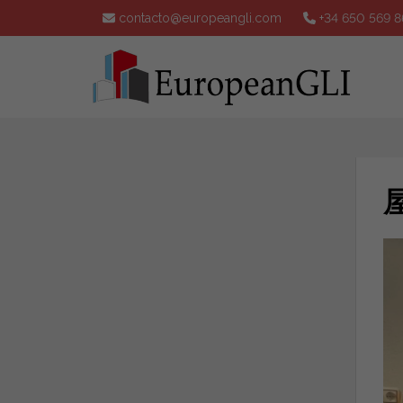
contacto@europeangli.com
+34 650 569 8
屋