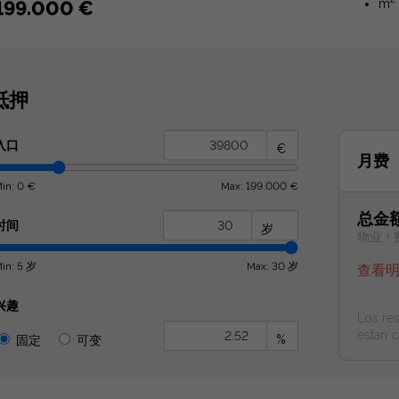
199.000 €
m
抵押
入口
€
月费
in: 0 €
Max: 199.000 €
总金
时间
岁
物业 + 
in: 5 岁
Max: 30 岁
查看
兴趣
Los res
estan c
%
固定
可变