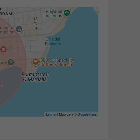
Leaflet
| Map data ©
GoogleMaps