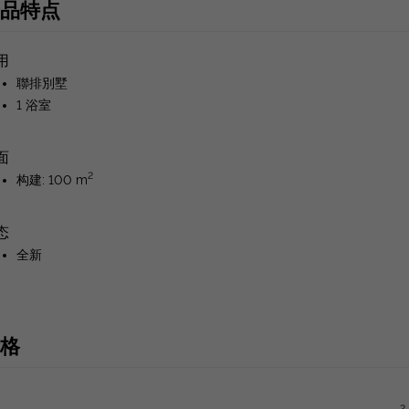
品特点
用
聯排別墅
1 浴室
面
2
构建: 100 m
态
全新
格
2