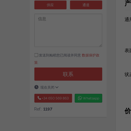
产
供应
通道
通
表
发送到籼稻您已阅读并同意
数据保护政
策
.
联系
状
现在关闭
+34 650 569 863
Whatsapp
Ref.:
1197
价