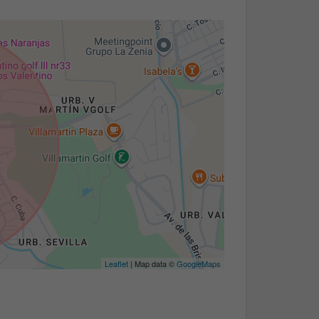
Leaflet
| Map data ©
GoogleMaps