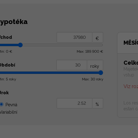
ypotéka
Vchod
€
MĚSÍ
in: 0 €
Max: 189.900 €
Celk
Období
roky
Majetek
vstup
in: 5 roky
Max: 30 roky
Viz ro
Úrok
Los res
%
Pevná
estan c
Variabilní