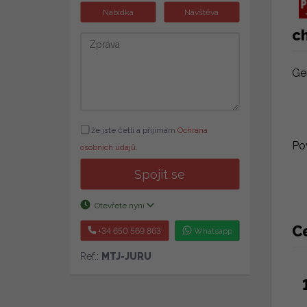
Nabídka
Návštěva
ch
Ge
že jste četli a přijímám
Ochrana
Po
osobních údajů
.
Spojit se
Otevřete nyní
C
+34 650 569 863
Whatsapp
Ref.:
MTJ-JURU