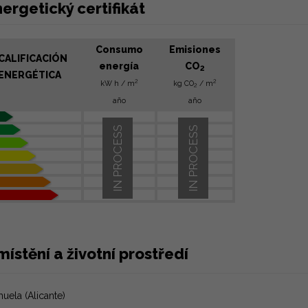
ergetický certifikát
Consumo
Emisiones
CALIFICACIÓN
energía
CO
2
ENERGÉTICA
2
2
kW h / m
kg CO
/ m
2
año
año
IN PROCESS
IN PROCESS
ístění a životní prostředí
huela (Alicante)