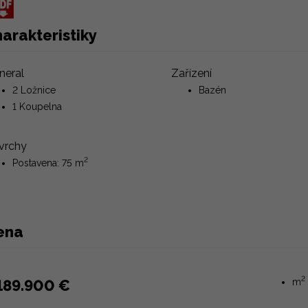
arakteristiky
neral
Zařízení
2 Ložnice
Bazén
1 Koupelna
vrchy
2
Postavena: 75 m
ena
2
189.900 €
m