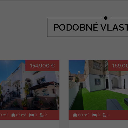
PODOBNÉ VLAS
154.900 €
169.0
2
2
2
0 m
87 m
3
2
60 m
2
1