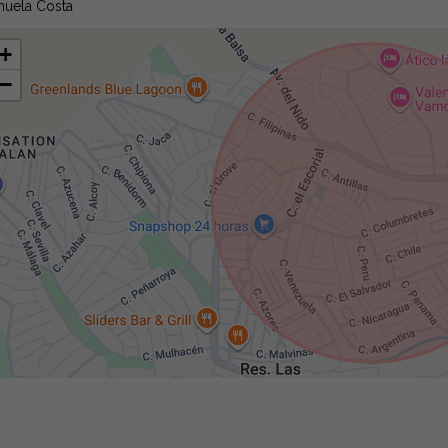
huela Costa
+
−