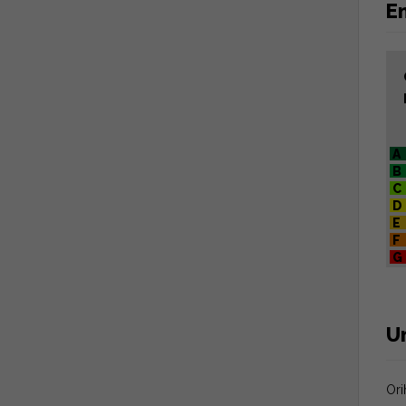
En
A
B
C
D
E
F
G
Um
Ori