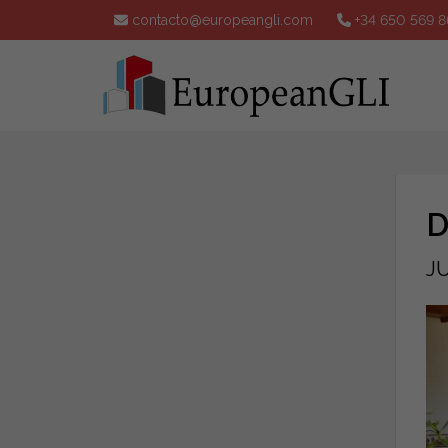
contacto@europeangli.com
+34 650 569 8
D
J