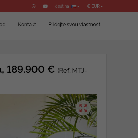
čeština
€
EUR
od
Kontakt
Přidejte svou vlastnost
a, 189.900 €
(Ref. MTJ-