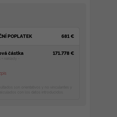
ČNÍ POPLATEK
681 €
ová částka
171.778 €
 + náklady -
zpis
ultados son orientativos y no vinculantes y
alculados con los datos introducidos.