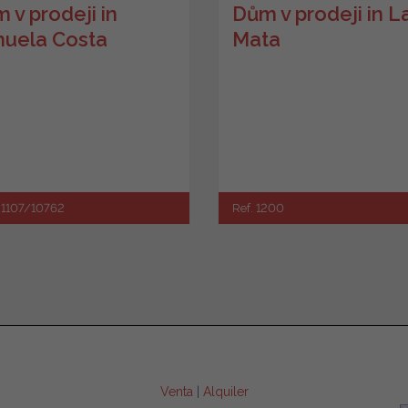
 v prodeji in
Dům v prodeji in L
huela Costa
Mata
JJ1107/10762
Ref. 1200
Venta
|
Alquiler