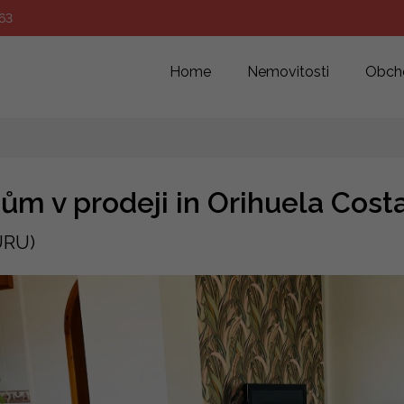
63
Home
Nemovitosti
Obch
ům v prodeji in Orihuela Cost
URU)