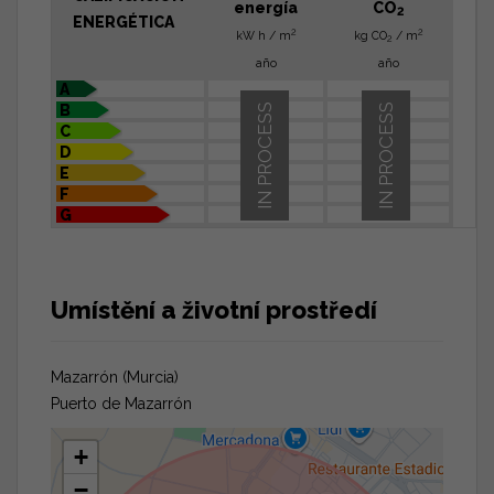
energía
CO
2
ENERGÉTICA
2
2
kW h / m
kg CO
/ m
2
año
año
A
B
IN PROCESS
IN PROCESS
C
D
E
F
G
Umístění a životní prostředí
Mazarrón (Murcia)
Puerto de Mazarrón
+
−