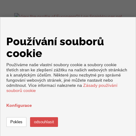
Flats and houses for sale in Torrevieja
Používání souborů
cookie
Používáme naše vlastní soubory cookie a soubory cookie
třetích stran ke zlepšení zážitku na našich webových stránkách
a k analytickým účelům. Některé jsou nezbytné pro správné
fungování webových stránek, jiné můžete nastavit nebo
odmítnout. Více informací naleznete na
Zásady používání
Copyright © 2026. Všechna práva vyhrazena.
souborů cookie
Právní upozornění
|
Ochrana osobních údajů
|
Cookies policy
zpracováno
Inmoenter
Konfigurace
Volání
Spojit se