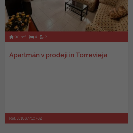
2
90 m
4
2
Apartmán v prodeji in Torrevieja
Ref. JJ1067/10762