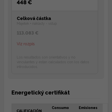
448 €
Celková částka
Majetek + náklady - vstup
113.083 €
Viz rozpis
Los resultados son orientativos y no
vinculantes y estan calculados con los datos
introducidos.
Energetický certifikát
Consumo
Emisiones
CALIFICACIÓN