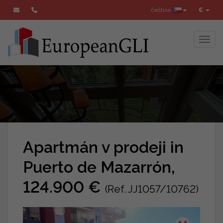
čeština
€
Toggl
Apartmán v prodeji in
Puerto de Mazarrón,
124.900 €
(Ref. JJ1057/10762)