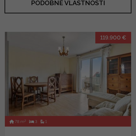
PODOBNÉ VLASTNOSTI
119.900 €
2
78 m
3
1