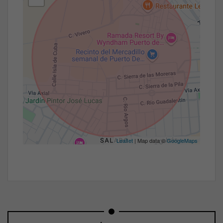
Leaflet
| Map data ©
GoogleMaps