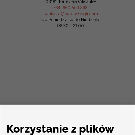
03181 Torrevieja (Alicante)
+34 650 569 863
contacto@europeangli.com
Od Poniedziałku do Niedziela:
08:30 - 21:00
Korzystanie z plików