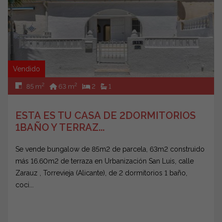
Vendido
2
2
85 m
63 m
2
1
ESTA ES TU CASA DE 2DORMITORIOS
1BAÑO Y TERRAZ...
Se vende bungalow de 85m2 de parcela, 63m2 construido
más 16.60m2 de terraza en Urbanización San Luis, calle
Zarauz , Torrevieja (Alicante), de 2 dormitorios 1 baño,
coci...