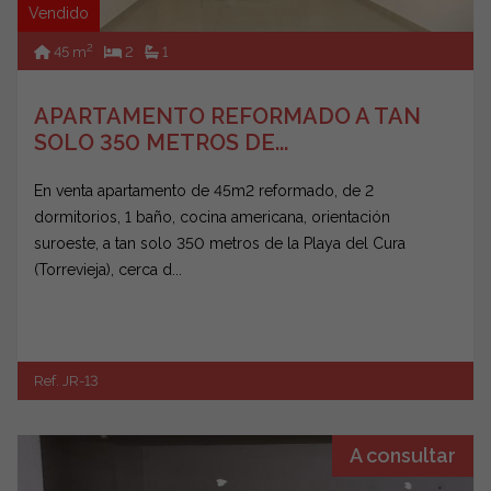
Vendido
2
45 m
2
1
APARTAMENTO REFORMADO A TAN
SOLO 350 METROS DE...
En venta apartamento de 45m2 reformado, de 2
dormitorios, 1 baño, cocina americana, orientación
suroeste, a tan solo 350 metros de la Playa del Cura
(Torrevieja), cerca d...
Ref. JR-13
A consultar