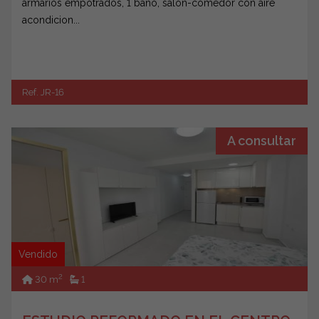
armarios empotrados, 1 baño, salón-comedor con aire
acondicion...
Ref. JR-16
A consultar
Vendido
2
30 m
1