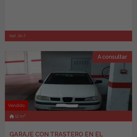
Ref. JR-7
A consultar
Vendido
2
12 m
GARAJE CON TRASTERO EN EL