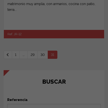
matrimonio muy amplia, con armarios, cocina con patio,
terra...
Ref. JR-12
1
...
29
30
31
BUSCAR
Referencia