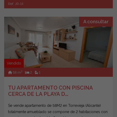
Ref. JR-14
A consultar
Vendido
2
58 m
2
1
TU APARTAMENTO CON PISCINA
CERCA DE LA PLAYA D...
Se vende apartamento de 58M2 en Torrevieja (Alicante)
totalmente amueblado se compone de 2 habitaciones con