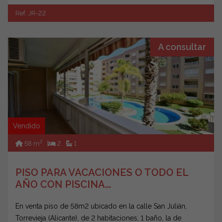
Ref. JR-22
A consultar
Vendido
2
58 m
2
1
PISO PARA VACACIONES O TODO EL
AÑO CON PISCINA...
En venta piso de 58m2 ubicado en la calle San Julián,
Torrevieja (Alicante), de 2 habitaciones, 1 baño, la de