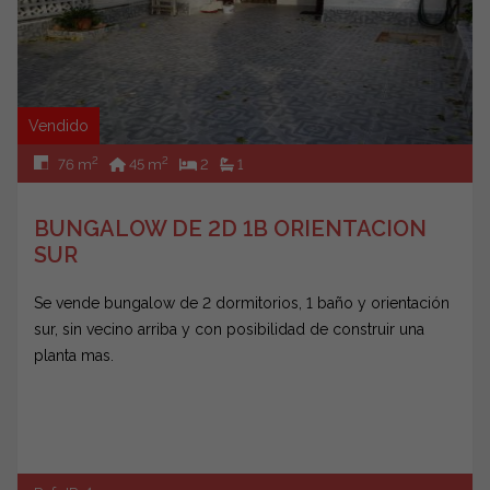
Vendido
2
2
76 m
45 m
2
1
BUNGALOW DE 2D 1B ORIENTACION
SUR
Se vende bungalow de 2 dormitorios, 1 baño y orientación
sur, sin vecino arriba y con posibilidad de construir una
planta mas.