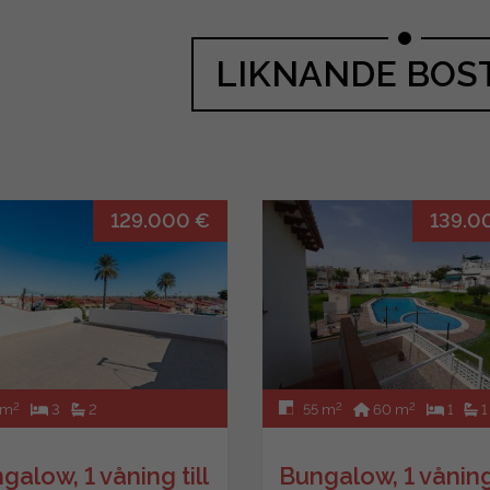
LIKNANDE BOS
129.000 €
139.0
2
2
2
 m
3
2
55 m
60 m
1
1
galow, 1 våning till
Bungalow, 1 våning 