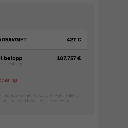
ADSAVGIFT
427 €
lt belopp
107.757 €
et + kostnader -
pdelning
ultados son orientativos y no vinculantes y
alculados con los datos introducidos.