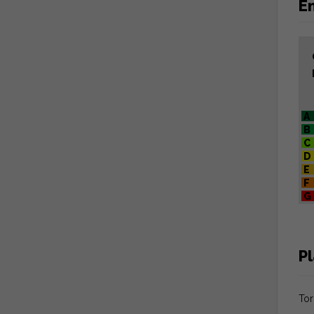
En
A
B
C
D
E
F
G
P
Tor