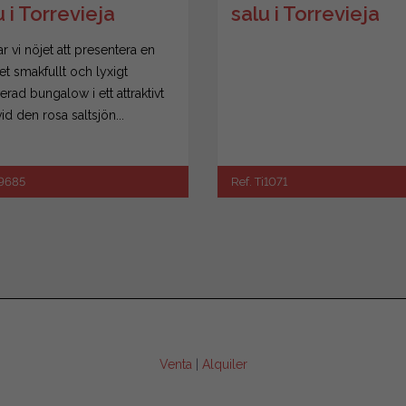
u i Torrevieja
salu i Torrevieja
r vi nöjet att presentera en
t smakfullt och lyxigt
rad bungalow i ett attraktivt
id den rosa saltsjön...
39685
Ref. Ti1071
Venta
|
Alquiler