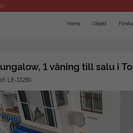
63
Home
Objekt
Föret
ungalow, 1 våning till salu i T
ef. LE-1128)