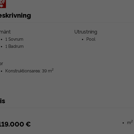
eskrivning
lmänt
Utrustning
1 Sovrum
Pool
1 Badrum
or
2
Konstruktionsarea: 39 m
is
2
119.000 €
m