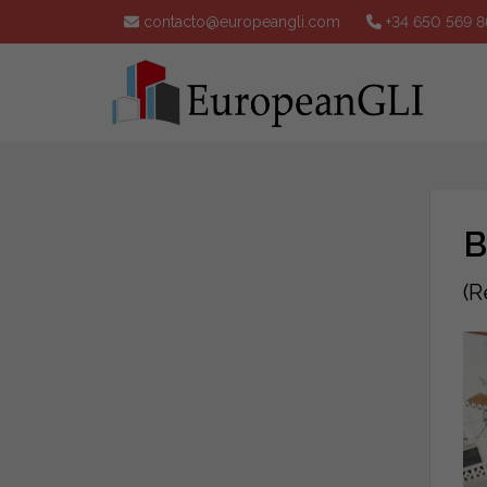
contacto@europeangli.com
+34 650 569 8
B
(R