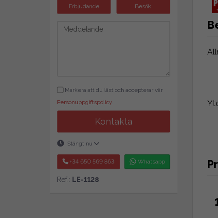
Erbjudande
Besök
B
Al
Markera att du läst och accepterar vår
Yt
Personuppgiftspolicy
.
Kontakta
Stängt nu
Pr
+34 650 569 863
Whatsapp
Ref.:
LE-1128