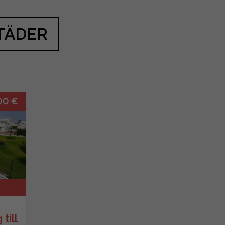
TÄDER
00 €
till