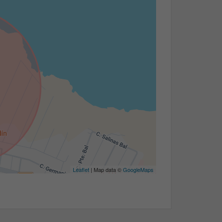
Leaflet
| Map data ©
GoogleMaps