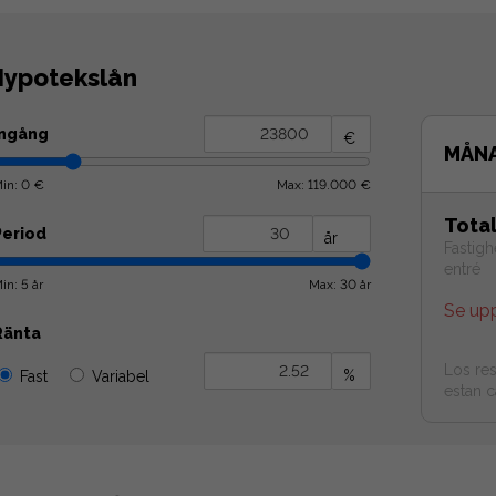
ypotekslån
Ingång
€
MÅN
in: 0 €
Max: 119.000 €
Tota
Period
år
Fastigh
entré
in: 5 år
Max: 30 år
Se up
Ränta
Los res
%
Fast
Variabel
estan c