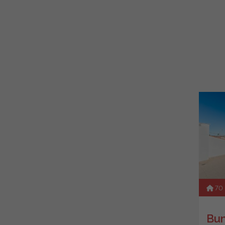
70
Bun