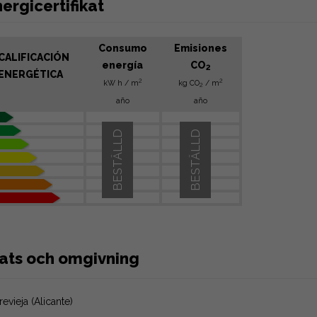
ergicertifikat
Consumo
Emisiones
CALIFICACIÓN
energía
CO
2
ENERGÉTICA
2
2
kW h / m
kg CO
/ m
2
año
año
BESTÄLLD
BESTÄLLD
lats och omgivning
revieja (Alicante)