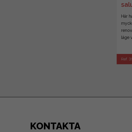
sal
Här ha
mycke
renove
läge v
Ref. 
KONTAKTA