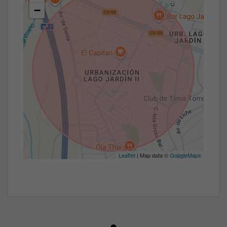
−
Leaflet
| Map data ©
GoogleMaps