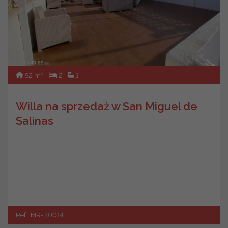
2
52 m
2
1
Willa na sprzedaż w San Miguel de
Salinas
Ref. IMR-B0014