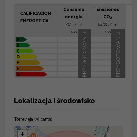
Consumo
Emisiones
CALIFICACIÓN
energía
CO
2
ENERGÉTICA
2
2
kW h / m
kg CO
/ m
2
año
año
W PRZYGOTOWANIU
W PRZYGOTOWANIU
A
B
C
D
E
F
G
Lokalizacja i środowisko
Torrevieja (Alicante)
+