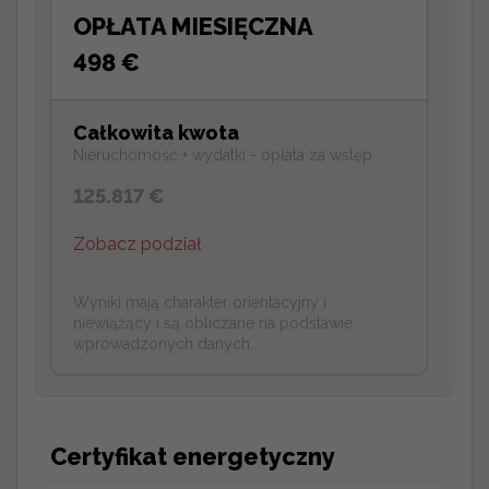
OPŁATA MIESIĘCZNA
498 €
Całkowita kwota
Nieruchomość + wydatki - opłata za wstęp
125.817 €
Zobacz podział
Wyniki mają charakter orientacyjny i
niewiążący i są obliczane na podstawie
wprowadzonych danych.
Certyfikat energetyczny