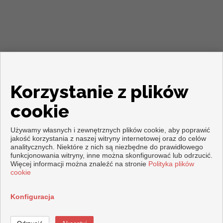
Korzystanie z plików
cookie
Używamy własnych i zewnętrznych plików cookie, aby poprawić
jakość korzystania z naszej witryny internetowej oraz do celów
analitycznych. Niektóre z nich są niezbędne do prawidłowego
Copyright © 2026. Wszelkie prawa zastrzeżone.
funkcjonowania witryny, inne można skonfigurować lub odrzucić.
Nota prawna
|
Polityka prywatności
|
Polityka dotycząca plików
Więcej informacji można znaleźć na stronie
Polityka plików
cookie
cookie
Opracowany przez
Inmoenter
Konfiguracja