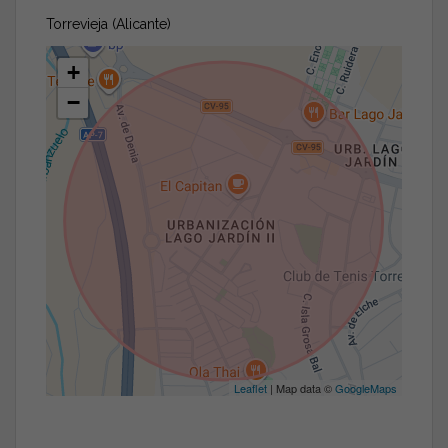
Torrevieja (Alicante)
+
−
Leaflet
| Map data ©
GoogleMaps