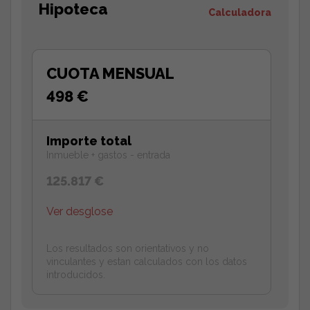
Hipoteca
Calculadora
CUOTA MENSUAL
498 €
Importe total
Inmueble + gastos - entrada
125.817 €
Ver desglose
Los resultados son orientativos y no
vinculantes y estan calculados con los datos
introducidos.