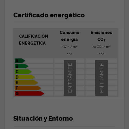
Certificado energético
Consumo
Emisiones
CALIFICACIÓN
energía
CO
2
ENERGÉTICA
2
2
kW h / m
kg CO
/ m
2
año
año
A
EN TRÁMITE
EN TRÁMITE
B
C
D
E
F
G
Situación y Entorno