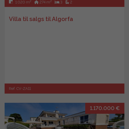
2
2
1.020 m
274 m
3
2
Villa til salgs til Algorfa
Ref. CV-ZA11
1.170.000 €