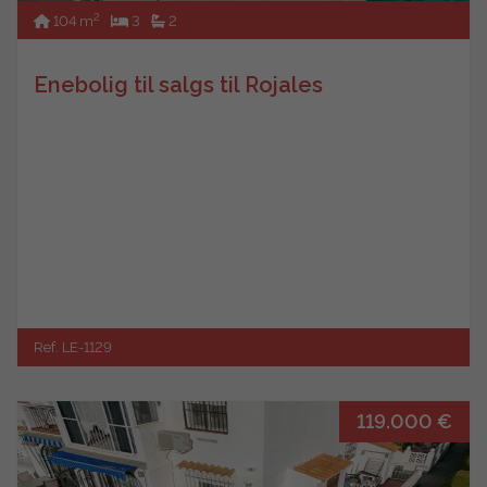
2
104 m
3
2
Enebolig til salgs til Rojales
Ref. LE-1129
119.000 €