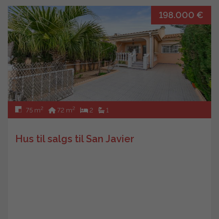
198.000 €
2
2
75 m
72 m
2
1
Hus til salgs til San Javier