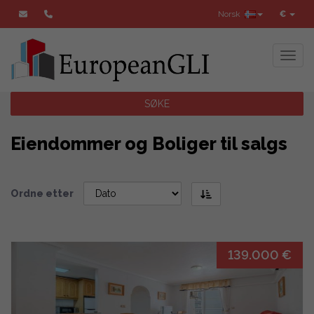
Norsk
€
Toggl
SØKE
Eiendommer og Boliger til salgs
Ordne etter
139.000 €