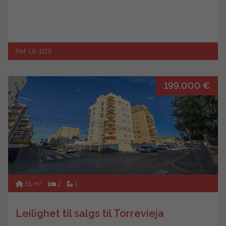
Ref. LE-1125
199.000 €
2
55 m
2
1
Leilighet til salgs til Torrevieja