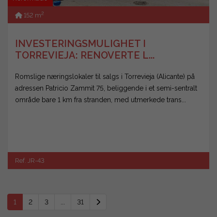
2
152 m
INVESTERINGSMULIGHET I
TORREVIEJA: RENOVERTE L...
Romslige næringslokaler til salgs i Torrevieja (Alicante) på
adressen Patricio Zammit 75, beliggende i et semi-sentralt
område bare 1 km fra stranden, med utmerkede trans...
Ref. JR-43
1
2
3
...
31