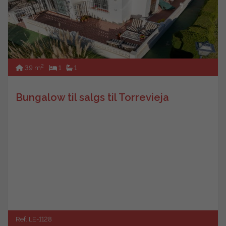
2
39 m
1
1
Bungalow til salgs til Torrevieja
Ref. LE-1128