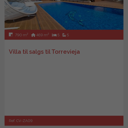
2
2
790 m
469 m
5
5
Villa til salgs til Torrevieja
Ref. CV-ZA09