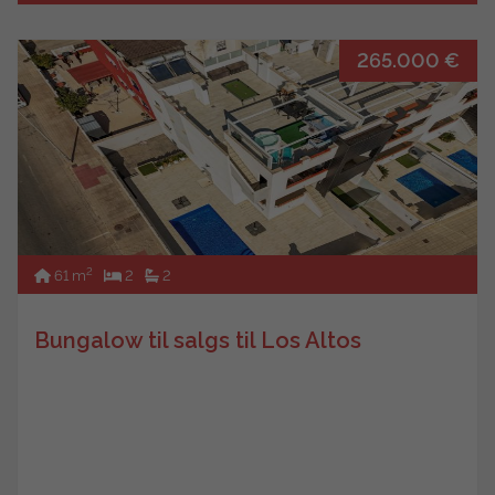
265.000 €
2
61 m
2
2
Bungalow til salgs til Los Altos