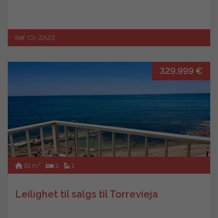
Ref. CV-ZA23
329.999 €
2
91 m
3
1
Leilighet til salgs til Torrevieja