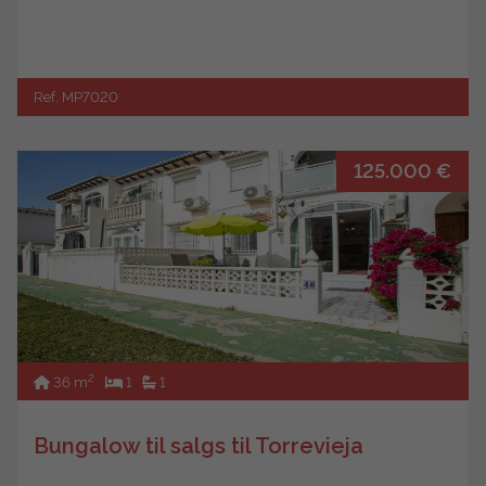
Ref. MP7020
125.000 €
2
36 m
1
1
Bungalow til salgs til Torrevieja