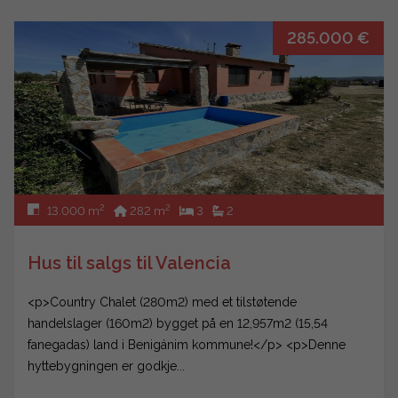
285.000 €
2
2
13.000 m
282 m
3
2
Hus til salgs til Valencia
<p>Country Chalet (280m2) med et tilstøtende
handelslager (160m2) bygget på en 12,957m2 (15,54
fanegadas) land i Benigánim kommune!</p> <p>Denne
hyttebygningen er godkje...