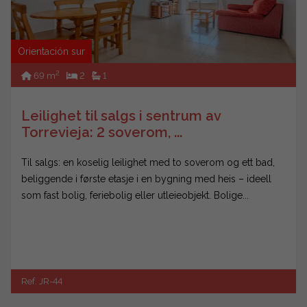
Orientación sur
2
69 m
2
1
Leilighet til salgs i sentrum av
Torrevieja: 2 soverom, ...
Til salgs: en koselig leilighet med to soverom og ett bad,
beliggende i første etasje i en bygning med heis – ideell
som fast bolig, feriebolig eller utleieobjekt. Bolige...
Ref. JR-44