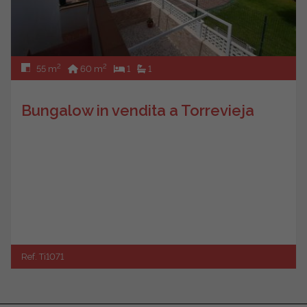
2
2
55 m
60 m
1
1
Bungalow in vendita a Torrevieja
Ref. Ti1071