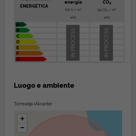
energía
CO
2
ENERGÉTICA
2
2
kW h / m
kg CO
/ m
2
año
año
A
B
IN PROCESS
IN PROCESS
C
D
E
F
G
Luogo e ambiente
Torrevieja (Alicante)
+
−