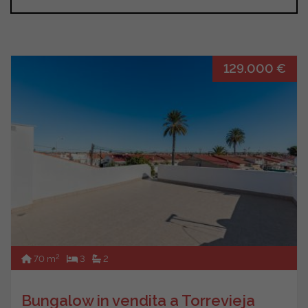
129.000 €
2
70 m
3
2
Bungalow in vendita a Torrevieja