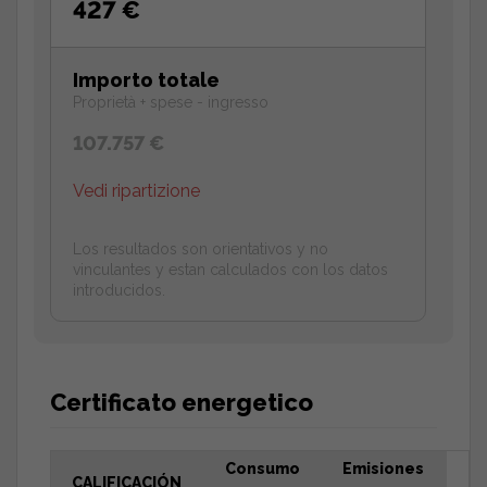
427 €
Importo totale
Proprietà + spese - ingresso
107.757 €
Vedi ripartizione
Los resultados son orientativos y no
vinculantes y estan calculados con los datos
introducidos.
Certificato energetico
Consumo
Emisiones
CALIFICACIÓN