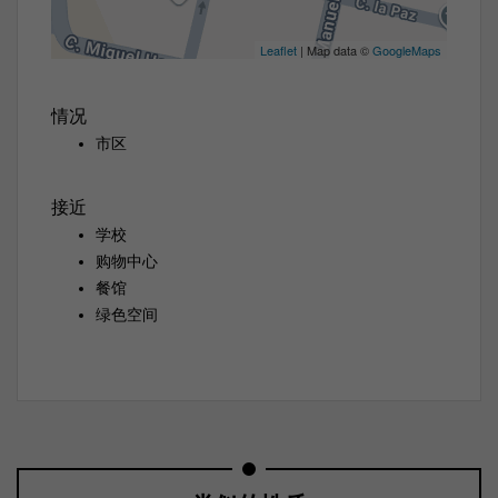
Leaflet
| Map data ©
GoogleMaps
情况
市区
接近
学校
购物中心
餐馆
绿色空间