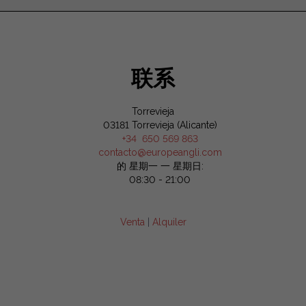
联系
Torrevieja
03181 Torrevieja (Alicante)
+34 650 569 863
contacto@europeangli.com
的 星期一 一 星期日:
08:30 - 21:00
Venta
|
Alquiler