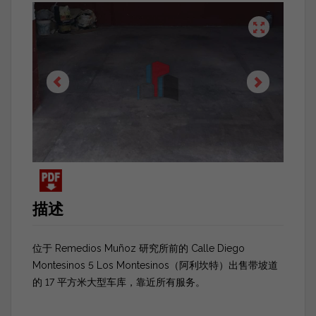
描述
位于 Remedios Muñoz 研究所前的 Calle Diego
Montesinos 5 Los Montesinos（阿利坎特）出售带坡道
的 17 平方米大型车库，靠近所有服务。