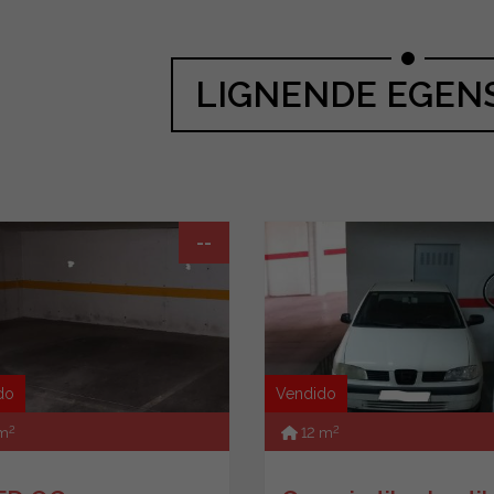
LIGNENDE EGEN
--
do
Vendido
2
2
 m
12 m