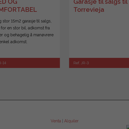
ED OG
Garasje til salgs til
MFORTABEL
Torrevieja
RASJE FOR STOR
 stor 15m2 garasje til salgs,
 for en stor bil, adkomst fra
r og behagelig å manøvrere
nkel adkomst.
R-14
Ref. JR-3
Venta
|
Alquiler