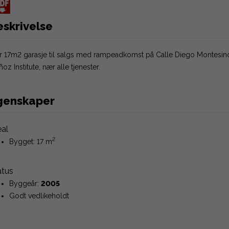
eskrivelse
r 17m2 garasje til salgs med rampeadkomst på Calle Diego Montesin
oz Institute, nær alle tjenester.
genskaper
eal
2
Bygget: 17 m
atus
Byggeår:
2005
Godt vedlikeholdt