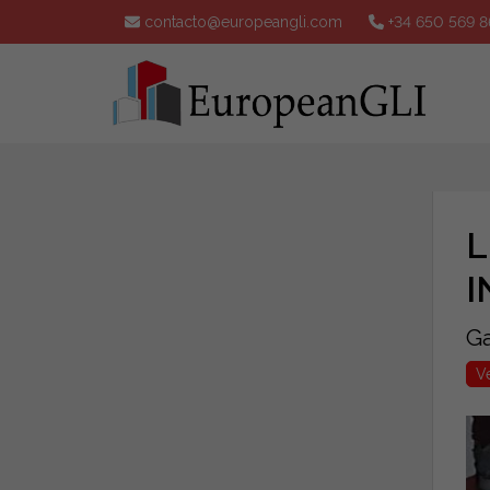
contacto@europeangli.com
+34 650 569 8
L
I
Ga
V