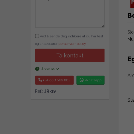
B
Sto
Ved å sende deg indikere at du har lest
Muñ
og aksepterer
personvernpolicy
.
Ta kontakt
E
Åpne nå
Ar
+34 650 569 863
Whatsapp
Ref.:
JR-19
St