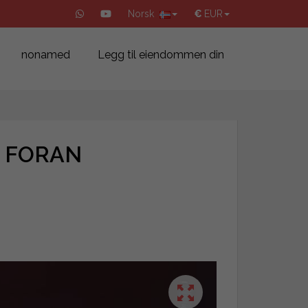
Norsk
€
EUR
nonamed
Legg til eiendommen din
E FORAN