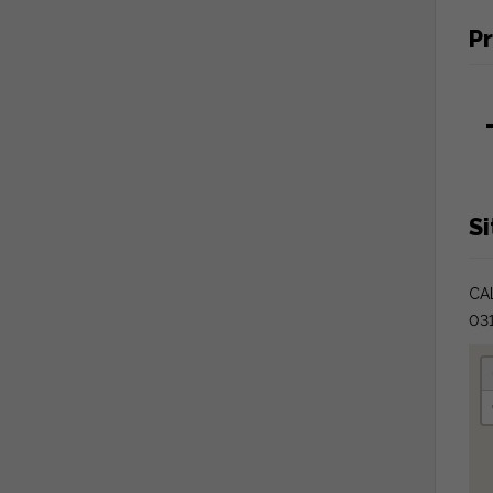
Pr
S
CA
031