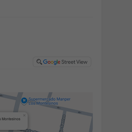
×
 Montesinos