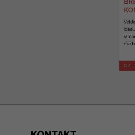
BR
KO
GA
Veldig
BIL
ideell
rampe
med e
Ref. J
KONTAKT