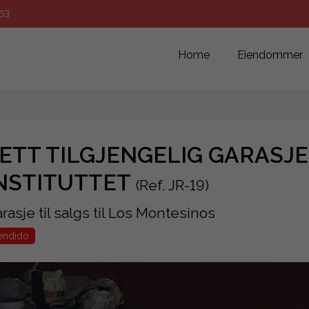
63
Home
Eiendommer
ETT TILGJENGELIG GARASJ
NSTITUTTET
(Ref. JR-19)
rasje til salgs til Los Montesinos
endido