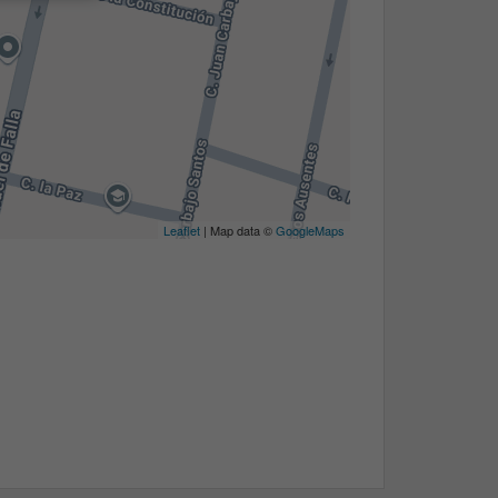
Leaflet
| Map data ©
GoogleMaps