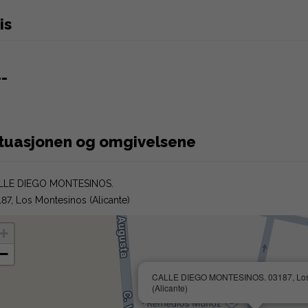
is
--
ituasjonen og omgivelsene
LLE DIEGO MONTESINOS.
87, Los Montesinos (Alicante)
+
−
CALLE DIEGO MONTESINOS. 03187, Los
(Alicante)