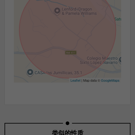
Leaflet
| Map data ©
GoogleMaps
类似的性质