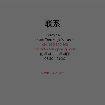
联系
Torrevieja
03181 Torrevieja (Alicante)
+34 650 569 863
contacto@europeangli.com
的 星期一 一 星期日:
08:30 - 21:00
Venta
|
Alquiler