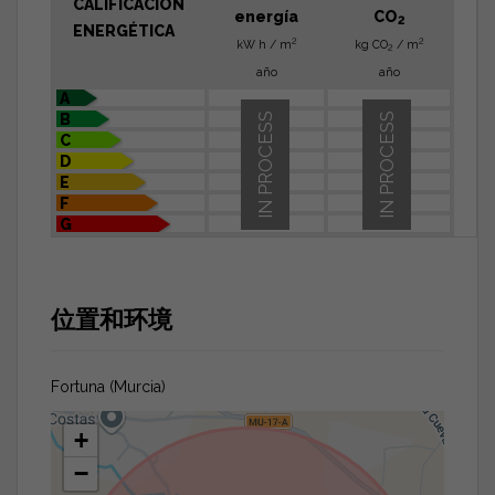
CALIFICACIÓN
energía
CO
2
ENERGÉTICA
2
2
kW h / m
kg CO
/ m
2
año
año
A
B
IN PROCESS
IN PROCESS
C
D
E
F
G
位置和环境
Fortuna (Murcia)
+
−