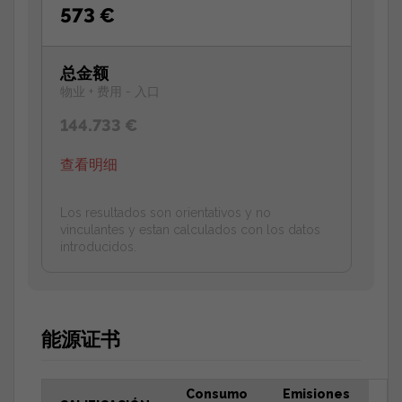
573 €
总金额
物业 + 费用 - 入口
144.733 €
查看明细
Los resultados son orientativos y no
vinculantes y estan calculados con los datos
introducidos.
能源证书
Consumo
Emisiones